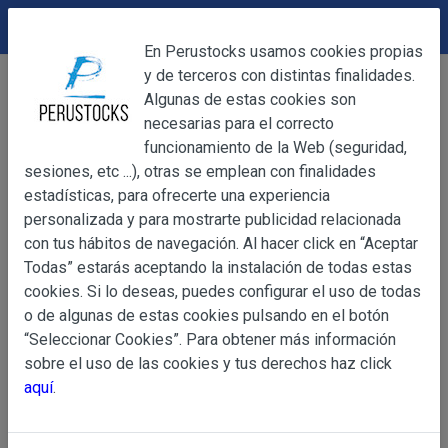
DEVOLUCIONES
Cerrar
En Perustocks usamos cookies propias
y de terceros con distintas finalidades.
Home
Alimentación
Galletas
Cerrar
Algunas de estas cookies son
Galleta Casino de Fresa 43g
necesarias para el correcto
funcionamiento de la Web (seguridad,
sesiones, etc ...), otras se emplean con finalidades
OBJETO
estadísticas, para ofrecerte una experiencia
personalizada y para mostrarte publicidad relacionada
con tus hábitos de navegación. Al hacer click en “Aceptar
OBJETO
Todas” estarás aceptando la instalación de todas estas
Las presentes Condiciones Generales regulan la adquisi
cookies. Si lo deseas, puedes configurar el uso de todas
web www.perustocks.es, del que es titular ALBER
o de algunas de estas cookies pulsando en el botón
YACARINE (en adelante, PERUSTOCKS).
“Seleccionar Cookies”. Para obtener más información
Información
sobre el uso de las cookies y tus derechos haz click
La adquisición de cualesquiera de los productos conlle
Básica
aquí
.
y cada una de las Condiciones Generales que se indican
sobre
Condiciones Particulares que pudieran ser de aplicaci
Protección
de Datos