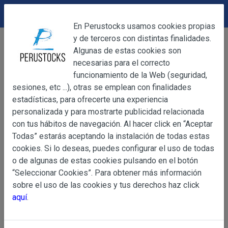
DEVOLUCIONES
Cerrar
En Perustocks usamos cookies propias
y de terceros con distintas finalidades.
Home
Alimentación
Condimentos y Especias
Cerrar
Algunas de estas cookies son
Pasta Ají Panca Lalatina 225 g
necesarias para el correcto
funcionamiento de la Web (seguridad,
sesiones, etc ...), otras se emplean con finalidades
OBJETO
estadísticas, para ofrecerte una experiencia
personalizada y para mostrarte publicidad relacionada
con tus hábitos de navegación. Al hacer click en “Aceptar
OBJETO
Todas” estarás aceptando la instalación de todas estas
Las presentes Condiciones Generales regulan la adquisi
cookies. Si lo deseas, puedes configurar el uso de todas
web www.perustocks.es, del que es titular ALBER
o de algunas de estas cookies pulsando en el botón
YACARINE (en adelante, PERUSTOCKS).
“Seleccionar Cookies”. Para obtener más información
Información
sobre el uso de las cookies y tus derechos haz click
La adquisición de cualesquiera de los productos conlle
Básica
aquí
.
y cada una de las Condiciones Generales que se indican
sobre
Condiciones Particulares que pudieran ser de aplicaci
Protección
de Datos