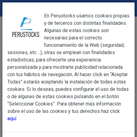
DEVOLUCIONES
Cerrar
En Perustocks usamos cookies propias
y de terceros con distintas finalidades.
Home
Alimentación
Caramelos
Cerrar
Algunas de estas cookies son
Bon Bon Bum Mango unidad
necesarias para el correcto
funcionamiento de la Web (seguridad,
sesiones, etc ...), otras se emplean con finalidades
OBJETO
estadísticas, para ofrecerte una experiencia
personalizada y para mostrarte publicidad relacionada
con tus hábitos de navegación. Al hacer click en “Aceptar
OBJETO
Todas” estarás aceptando la instalación de todas estas
Las presentes Condiciones Generales regulan la adquisi
cookies. Si lo deseas, puedes configurar el uso de todas
web www.perustocks.es, del que es titular ALBER
o de algunas de estas cookies pulsando en el botón
YACARINE (en adelante, PERUSTOCKS).
“Seleccionar Cookies”. Para obtener más información
Información
sobre el uso de las cookies y tus derechos haz click
La adquisición de cualesquiera de los productos conlle
Básica
aquí
.
y cada una de las Condiciones Generales que se indican
sobre
Condiciones Particulares que pudieran ser de aplicaci
Protección
de Datos