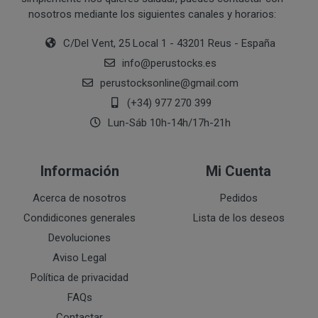
nosotros mediante los siguientes canales y horarios:
Ejecución de medidas precontractuales a petición del inter
Interés legítimo del responsable
PROCESO DE COMPRA Y/O CONTRATACIÓN
C/Del Vent, 25 Local 1 - 43201 Reus - España
Para realizar cualquier compra en www.perustocks.es, 
info
@
perustocks.es
edad.
perustocksonline
@
gmail.com
¿A qué destinatarios se comunicarán sus datos?
Además será preciso que el cliente se registre en www
(+34) 977 270 399
recogida de datos en el que se proporcione a PERUST
Lun-Sáb 10h-14h/17h-21h
contratación; datos que en cualquier caso serán verac
que el cliente deberá consentir expresamente mediante 
PERUSTOCKS.
Información
Mi Cuenta
Los pasos a seguir para realizar la compra son:
Acerca de nosotros
Pedidos
Condidicones generales
Lista de los deseos
Una vez dentro de la web, debemos registrarnos
requeridos a tal efecto. También nos aparece la 
Devoluciones
newsletter. En la dirección del correo electrónic
Aviso Legal
un mensaje en dónde validamos el email.
Política de privacidad
Accedemos a la tienda online "ENTRAR" utilizan
FAQs
identifica..
Contactar