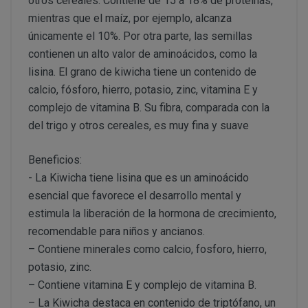
otros cereales. Contiene de 15 a 18% de proteínas,
PERUSTOCKS pretende garantizar la disponibilidad de
Intentar acceder a las cuentas de correo electrónico de
mientras que el maíz, por ejemplo, alcanza
través de www.perustocks.es. No obstante, en el caso 
sistemas informáticos de PERUSTOCKS o de terceros y,
únicamente el 10%. Por otra parte, las semillas
¿Por cuánto tiempo conservaremos sus datos?
estuviera disponible o si el mismo se hubiera agotado, 
Vulnerar los derechos de propiedad intelectual o industr
contienen un alto valor de aminoácidos, como la
momento, mediante indicación de no existencias. Cabe 
información de PERUSTOCKS o de terceros.
lisina. El grano de kiwicha tiene un contenido de
producto agotado.
Suplantar la identidad de cualquier otro usuario.
calcio, fósforo, hierro, potasio, zinc, vitamina E y
Reproducir, copiar, distribuir, poner a disposición de, 
De no hallarse disponible el producto, y habiendo sido
complejo de vitamina B. Su fibra, comparada con la
transformar o modificar los contenidos, a menos que se 
PERUSTOCKS podrá suministrar un producto de similar
del trigo y otros cereales, es muy fina y suave
correspondientes derechos o ello resulte legalmente pe
cuyo caso, el consumidor podrá aceptarlo o rechazarlo
Recabar datos con finalidad publicitaria y de remitir 
resolución del contrato.
Beneficios:
con fines de venta u otras de naturaleza comercial sin
- La Kiwicha tiene lisina que es un aminoácido
¿Cuál es la legitimación para el tratamiento de sus datos
En caso de indisponibilidad de la totalidad o parte del
esencial que favorece el desarrollo mental y
sustitución por el cliente, el reembolso previamente 
de pago que se utilizó en la compra.
estimula la liberación de la hormona de crecimiento,
recomendable para niños y ancianos.
Si PERUSTOCKS se retrasara injustificadamente en la
– Contiene minerales como calcio, fosforo, hierro,
consumidor podrá reclamar el doble de la cantidad ad
potasio, zinc.
– Contiene vitamina E y complejo de vitamina B.
Consentimiento del interesado
– La Kiwicha destaca en contenido de triptófano, un
Ejecución de un contrato