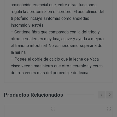
aminoácido esencial que, entre otras funciones,
Ejecución de medidas precontractuales a petición del inter
regula la serotonina en el cerebro. El uso clínico del
Interés legítimo del responsable
PROCESO DE COMPRA Y/O CONTRATACIÓN
Para realizar cualquier compra en www.perustocks.es, 
triptófano incluye síntomas como ansiedad
edad.
insomnio y estrés.
– Contiene fibra que comparada con la del trigo y
¿A qué destinatarios se comunicarán sus datos?
Además será preciso que el cliente se registre en www
otros cereales es muy fina, suave y ayuda a mejorar
recogida de datos en el que se proporcione a PERUST
el transito intestinal. No es necesario separarla de
contratación; datos que en cualquier caso serán verac
la harina.
que el cliente deberá consentir expresamente mediante 
– Posee el doble de calcio que la leche de Vaca,
PERUSTOCKS.
cinco veces mas hierro que otros cereales y cerca
Los pasos a seguir para realizar la compra son:
de tres veces mas del porcentaje de lisina
Una vez dentro de la web, debemos registrarnos
requeridos a tal efecto. También nos aparece la 
newsletter. En la dirección del correo electrónic
Productos Relacionados
un mensaje en dónde validamos el email.
Accedemos a la tienda online "ENTRAR" utilizan
identifica..