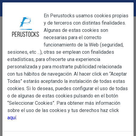
DEVOLUCIONES
Cerrar
En Perustocks usamos cookies propias
y de terceros con distintas finalidades.
Home
Alimentación
Granos,Cereales y Semillas
Cerrar
Algunas de estas cookies son
Amaranto - Kiwicha 500 g
necesarias para el correcto
funcionamiento de la Web (seguridad,
sesiones, etc ...), otras se emplean con finalidades
OBJETO
estadísticas, para ofrecerte una experiencia
personalizada y para mostrarte publicidad relacionada
con tus hábitos de navegación. Al hacer click en “Aceptar
OBJETO
Todas” estarás aceptando la instalación de todas estas
Las presentes Condiciones Generales regulan la adquisi
cookies. Si lo deseas, puedes configurar el uso de todas
web www.perustocks.es, del que es titular ALBER
o de algunas de estas cookies pulsando en el botón
YACARINE (en adelante, PERUSTOCKS).
“Seleccionar Cookies”. Para obtener más información
Información
sobre el uso de las cookies y tus derechos haz click
La adquisición de cualesquiera de los productos conlle
Básica
aquí
.
y cada una de las Condiciones Generales que se indican
sobre
Condiciones Particulares que pudieran ser de aplicaci
Protección
de Datos