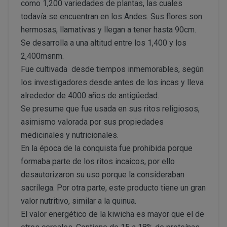
PERUSTOCKS se reserva el derecho de decidir, en cad
como 1,200 variedades de plantas, las cuales
conservar en frio y no se hubiera respetado la “cadena d
se ofrecen a los Clientes. De este modo, PERUSTOCK
todavía se encuentran en los Andes. Sus flores son
CONDICIONES DE ACCESO Y UTILIZACIÓN
nuevos productos y/o servicios a los ofertados actu
hermosas, llamativas y llegan a tener hasta 90cm.
formulario de desistimien
derecho a retirar o dejar de ofrecer, en cualquier mome
Se desarrolla a una altitud entre los 1,400 y los
info@perustocks.es,
productos ofrecidos.
2,400msnm.
Fue cultivada desde tiempos inmemorables, según
Todo ello sin perjuicio de que la adquisición de los p
Cerrar
los investigadores desde antes de los incas y lleva
suscripción o registro del USUARIO, eligiendo este un
info@perustocks.es
alrededor de 4000 años de antigüedad.
cuales le identificarán y habilitarán personalmente par
Se presume que fue usada en sus ritos religiosos,
Una vez dentro de www.perustocks.es, y para acceder a 
asimismo valorada por sus propiedades
¿Con qué finalidad tratamos sus datos personales?
Usuario deberá seguir todas las instrucciones indicad
medicinales y nutricionales.
lectura y aceptación de todas las condiciones generale
En la época de la conquista fue prohibida porque
Difundir contenidos delictivos, violentos, pornográficos
formaba parte de los ritos incaicos, por ello
del terrorismo o, en general, contrarios a la ley o al or
desautorizaron su uso porque la consideraban
Introducir en la red virus informáticos o realizar actuac
sacrílega. Por otra parte, este producto tiene un gran
interrumpir o generar errores o daños en los documento
valor nutritivo, similar a la quinua.
lógicos de PERUSTOCKS o de terceras personas; así c
DISPONIBILIDAD Y SUSTITUCIONES
al sitio web y a sus servicios mediante el consumo mas
PRODUCTOS
El valor energético de la kiwicha es mayor que el de
los cuales PERUSTOCKS presta sus servicios.