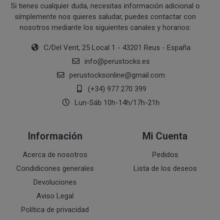
Si tienes cualquier duda, necesitas información adicional o
Junto con su pedido, recibirá la correspondiente factur
símplemente nos quieres saludar, puedes contactar con
nosotros mediante los siguientes canales y horarios:
A tal efecto, el cliente consiente que dicha factura se le
recibirá Accediendo a la web en el apartado "FACTU
C/Del Vent, 25 Local 1 - 43201 Reus - España
info
@
perustocks.es
perustocksonline
@
gmail.com
(+34) 977 270 399
ENTREGA
Lun-Sáb 10h-14h/17h-21h
PRODUCTOS
El pedido será entregado en el domicilio designado por
Información
Mi Cuenta
según la modalidad escogida.
Acerca de nosotros
Pedidos
El ámbito de entrega recoge las siguientes zonas: Espa
Condidicones generales
Lista de los deseos
Comunidad Europea..
Devoluciones
FORMAS Y PLAZOS DE ENTREGA
Aviso Legal
Política de privacidad
Entrega a domicilio, mediante empresas de mensa