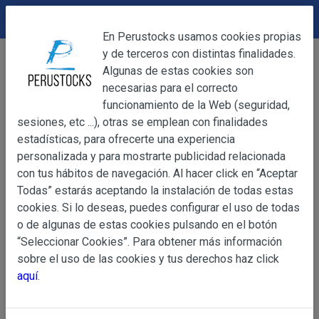
DEVOLUCIONES
Cerrar
En Perustocks usamos cookies propias
y de terceros con distintas finalidades.
Home
Alimentación
Desayuno
Cerrar
Algunas de estas cookies son
Avena Quaker 500g
necesarias para el correcto
funcionamiento de la Web (seguridad,
sesiones, etc ...), otras se emplean con finalidades
OBJETO
estadísticas, para ofrecerte una experiencia
personalizada y para mostrarte publicidad relacionada
con tus hábitos de navegación. Al hacer click en “Aceptar
OBJETO
Todas” estarás aceptando la instalación de todas estas
Las presentes Condiciones Generales regulan la adquisi
cookies. Si lo deseas, puedes configurar el uso de todas
web www.perustocks.es, del que es titular ALBER
o de algunas de estas cookies pulsando en el botón
YACARINE (en adelante, PERUSTOCKS).
“Seleccionar Cookies”. Para obtener más información
Información
sobre el uso de las cookies y tus derechos haz click
La adquisición de cualesquiera de los productos conlle
Básica
aquí
.
y cada una de las Condiciones Generales que se indican
sobre
Condiciones Particulares que pudieran ser de aplicaci
Protección
de Datos