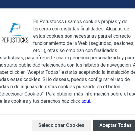
Cerrar
En Perustocks usamos cookies propias y de
terceros con distintas finalidades. Algunas de
Cerrar
estas cookies son necesarias para el correcto
funcionamiento de la Web (seguridad, sesiones,
Megamenu
Mi cuenta
Blog
etc ...), otras se emplean con finalidades
stadísticas, para ofrecerte una experiencia personalizada y para
ostrarte publicidad relacionada con tus hábitos de navegación. A
lada Maizena Vainilla 30g
acer click en “Aceptar Todas” estarás aceptando la instalación d
odas estas cookies. Si lo deseas, puedes configurar el uso de
Colada Maize
ndiciones Generales regulan la adquisición de los productos of
odas o de algunas de estas cookies pulsando en el botón
ocks.es, del que es titular ALBERT SALA CIGÜELA y CINTH
Seleccionar Cookies”. Para obtener más información sobre el us
adelante, PERUSTOCKS).
e las cookies y tus derechos haz click
aquí
.
Colada Maizena Vainilla
es 
e cualesquiera de los productos conlleva la aceptación plena y
rinde 1 litro.
s Condiciones Generales que se indican, sin perjuicio de la ac
iculares que pudieran ser de aplicación al adquirir determinad
Seleccionar Cookies
Aceptar Todas
Disponibilidad:
Sin stock
Marc