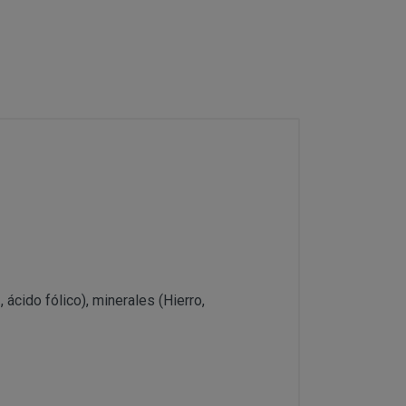
 Datos en la parte
e contacto que
Tarde 16,00 a 21,00h.
En esta dirección
 se considerarán
16,00 a 21,00h.
 los detallados
able del
sta dirección postal se
 ácido fólico), minerales (Hierro,
s y su precio aparecen
salud o higiene.
ías o se tengan de