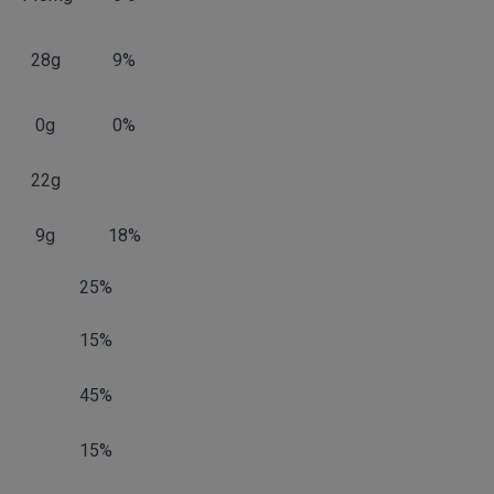
precontractuales a petición del interesado:
esponsable
COMPRA Y/O CONTRATACIÓN
28g
9%
ualquier compra en www.perustocks.es, es necesario que el clie
0g
0%
s se comunicarán sus datos?
iso que el cliente se registre en www.perustocks.es a través d
os en el que se proporcione a PERUSTOCKS la información nec
22g
tos que en cualquier caso serán veraces, exactos y completos s
eberá consentir expresamente mediante la aceptación de la polí
9g
18%
.
25%
ir para realizar la compra son:
15%
ntro de la web, debemos registrarnos mediante la cumpliment
 a tal efecto. También nos aparece la posibilidad de aceptar la
. En la dirección del correo electrónico en el que nos hemos reg
45%
 en dónde validamos el email.
a la tienda online "ENTRAR" utilizando la contraseña que he
15%