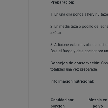
PERUSTOCKS se r
Preparación:
conservar en fri
se ofrecen a lo
CONDICIONES 
nuevos producto
1. En una olla ponga a hervir 3 ta
derecho a retira
info@perustoc
productos ofreci
2. En media taza o pocillo de lec
azúcar.
Todo ello sin pe
suscripción o r
in
3. Adicione esta mezcla a la leche 
cuales le identi
Baje el fuego y deje cocinar por u
Una vez dentro d
¿Con qué finalidad 
Usuario deberá s
Consejos de conservación:
Cons
lectura y acepta
totalidad una vez preparada.
Difundir conteni
del terrorismo o,
Información nutricional:
Introducir en la 
interrumpir o ge
lógicos de PERU
DISPONIBILID
Cantidad por
Mezcla en
al sitio web y a
PRODUCTOS
porción
polvo
los cuales PER