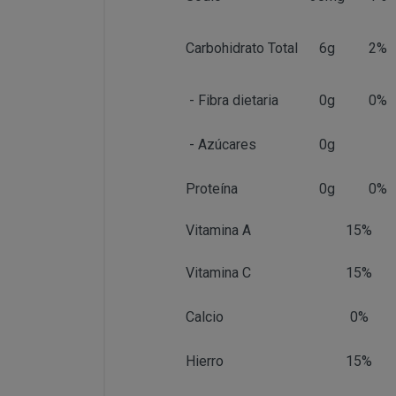
Ejecución de medidas 
Interés legítimo del r
PROCESO DE 
Carbohidrato Total
6g
2%
Para realizar c
edad.
- Fibra dietaria
0g
0%
¿A qué destinatario
Además será prec
recogida de dat
- Azúcares
0g
contratación; da
que el cliente d
Proteína
0g
0%
PERUSTOCKS
Vitamina A
15%
Los pasos a segu
Vitamina C
15%
Una vez de
requeridos
newsletter
Calcio
0%
un mensaje
Accedemos 
Hierro
15%
identifica..