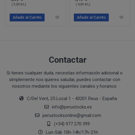
( 5,00 €/L)
( 4,39 €/L)
Ejecución de medidas precontractuales a petición del inter
Interés legítimo del responsable
PROCESO DE COMPRA Y/O CONTRATACIÓN
Añadir al Carrito
Añadir al Carrito
Para realizar cualquier compra en www.perustocks.es, 
edad.
¿A qué destinatarios se comunicarán sus datos?
Además será preciso que el cliente se registre en www
recogida de datos en el que se proporcione a PERUST
contratación; datos que en cualquier caso serán verac
Contactar
que el cliente deberá consentir expresamente mediante 
PERUSTOCKS.
Si tienes cualquier duda, necesitas información adicional o
símplemente nos quieres saludar, puedes contactar con
Los pasos a seguir para realizar la compra son:
nosotros mediante los siguientes canales y horarios:
Una vez dentro de la web, debemos registrarnos
C/Del Vent, 25 Local 1 - 43201 Reus - España
requeridos a tal efecto. También nos aparece la 
info
@
perustocks.es
newsletter. En la dirección del correo electrónic
un mensaje en dónde validamos el email.
perustocksonline
@
gmail.com
Accedemos a la tienda online "ENTRAR" utilizan
(+34) 977 270 399
identifica..
Lun-Sáb 10h-14h/17h-21h