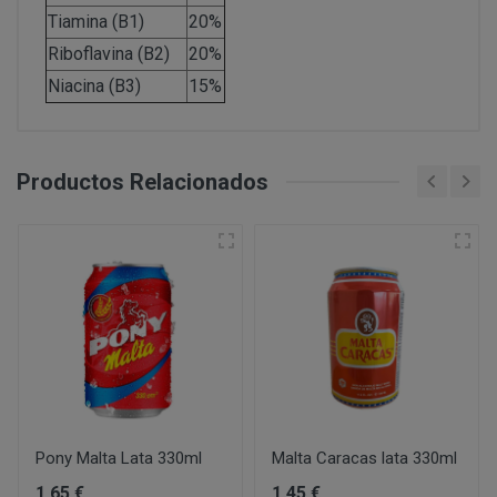
PERUSTOCKS pretende garantizar la disponibilidad de
Tiamina (B1)
20%
Intentar acceder a las cuentas de correo electrónico de
través de www.perustocks.es. No obstante, en el caso 
sistemas informáticos de PERUSTOCKS o de terceros y,
Riboflavina (B2)
20%
¿Por cuánto tiempo conservaremos sus datos?
estuviera disponible o si el mismo se hubiera agotado, 
Vulnerar los derechos de propiedad intelectual o industr
Niacina (B3)
15%
momento, mediante indicación de no existencias. Cabe 
información de PERUSTOCKS o de terceros.
producto agotado.
Suplantar la identidad de cualquier otro usuario.
Reproducir, copiar, distribuir, poner a disposición de, 
De no hallarse disponible el producto, y habiendo sido
Productos Relacionados
transformar o modificar los contenidos, a menos que se 
PERUSTOCKS podrá suministrar un producto de similar
correspondientes derechos o ello resulte legalmente pe
cuyo caso, el consumidor podrá aceptarlo o rechazarlo
Recabar datos con finalidad publicitaria y de remitir 
resolución del contrato.
con fines de venta u otras de naturaleza comercial sin
¿Cuál es la legitimación para el tratamiento de sus datos
En caso de indisponibilidad de la totalidad o parte del
sustitución por el cliente, el reembolso previamente 
de pago que se utilizó en la compra.
Si PERUSTOCKS se retrasara injustificadamente en la
consumidor podrá reclamar el doble de la cantidad ad
Pony Malta Lata 330ml
Malta Caracas lata 330ml
Consentimiento del interesado
1,65 €
1,45 €
Ejecución de un contrato