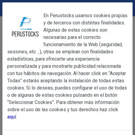
DEVOLUCIONES
Cerrar
En Perustocks usamos cookies propias
y de terceros con distintas finalidades.
Home
Bebidas
Pony Malta Botella 330ml
Cerrar
Algunas de estas cookies son
necesarias para el correcto
funcionamiento de la Web (seguridad,
sesiones, etc ...), otras se emplean con finalidades
OBJETO
estadísticas, para ofrecerte una experiencia
personalizada y para mostrarte publicidad relacionada
con tus hábitos de navegación. Al hacer click en “Aceptar
OBJETO
Todas” estarás aceptando la instalación de todas estas
Las presentes Condiciones Generales regulan la adquisi
cookies. Si lo deseas, puedes configurar el uso de todas
web www.perustocks.es, del que es titular ALBER
o de algunas de estas cookies pulsando en el botón
YACARINE (en adelante, PERUSTOCKS).
“Seleccionar Cookies”. Para obtener más información
Información
sobre el uso de las cookies y tus derechos haz click
La adquisición de cualesquiera de los productos conlle
Básica
aquí
.
y cada una de las Condiciones Generales que se indican
sobre
Condiciones Particulares que pudieran ser de aplicaci
Protección
de Datos