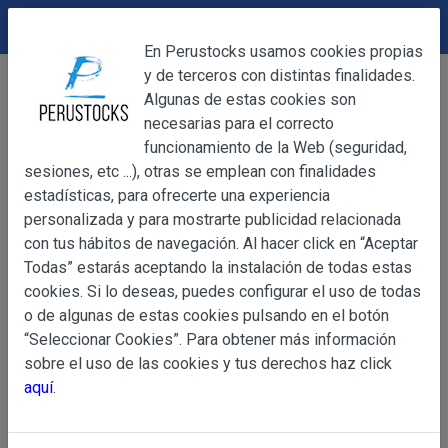
DEVOLUCIONES
Cerrar
En Perustocks usamos cookies propias
y de terceros con distintas finalidades.
Home
Alimentación Básica
Alimentación Básica
Cerrar
Algunas de estas cookies son
Aceite Oliva Suave Gourmet 1L
necesarias para el correcto
funcionamiento de la Web (seguridad,
sesiones, etc ...), otras se emplean con finalidades
OBJETO
estadísticas, para ofrecerte una experiencia
personalizada y para mostrarte publicidad relacionada
con tus hábitos de navegación. Al hacer click en “Aceptar
OBJETO
Todas” estarás aceptando la instalación de todas estas
Las presentes Condiciones Generales regulan la adquisi
cookies. Si lo deseas, puedes configurar el uso de todas
web www.perustocks.es, del que es titular ALBER
o de algunas de estas cookies pulsando en el botón
YACARINE (en adelante, PERUSTOCKS).
“Seleccionar Cookies”. Para obtener más información
Información
sobre el uso de las cookies y tus derechos haz click
La adquisición de cualesquiera de los productos conlle
Básica
aquí
.
y cada una de las Condiciones Generales que se indican
sobre
Condiciones Particulares que pudieran ser de aplicaci
Protección
de Datos