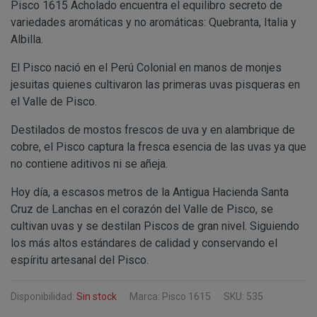
Información
Puede consultar información adicional y detal
Pisco 1615 Acholado encuentra el equilibro secreto de
Para comunicarse con nosotros, ponemos a su disposic
adicional:
final de este documento.
variedades aromáticas y no aromáticas: Quebranta, Italia y
detallamos a continuación:
Albilla.
Tfno: 977 270399 - HORARIOS: Lunes - Viernes:
El Pisco nació en el Perú Colonial en manos de monjes
Sábado: Mañana 10,00 a 14,00h. Tarde 17,00 a 2
MODIFICACION O ANULACION DEL PEDIDO
COMUNICACIONES
jesuitas quienes cultivaron las primeras uvas pisqueras en
Email: info@perustocks.es.
el Valle de Pisco.
Dirección postal: Carrer del Vent, 25 Local 1, 43
postal se encuentra la tienda presencial.
Destilados de mostos frescos de uva y en alambrique de
Todas las notificaciones y comunicaciones entre lo
cobre, el Pisco captura la fresca esencia de las uvas ya que
Tfno: 977 270399 - HORARIOS: Lunes - Viernes: Mañan
DESISTIMIENTO DE LA COMPRA
eficaces, a todos los efectos, cuando se realicen a tra
no contiene aditivos ni se añeja.
Sábado: Mañana 10,00 a 14,00h. Tarde 17,00 a 21,00h
anteriormente.
Email: info@perustocks.es.
Información adicional ¿Quién 
Hoy día, a escasos metros de la Antigua Hacienda Santa
Dirección postal: Plaça Font Nova nº2, local B, 43201,
tratamiento de sus datos?
Cruz de Lanchas en el corazón del Valle de Pisco, se
encuentra la tienda presencial..
cultivan uvas y se destilan Piscos de gran nivel. Siguiendo
los más altos estándares de calidad y conservando el
PRODUCTOS
espíritu artesanal del Pisco.
Los productos ofertados, junto con las características
Suministro de bienes precintados que no pueden ser d
en pantalla.
Disponibilidad:
Sin stock
Marca: Pisco 1615
SKU: 535
Productos que puedan deteriorarse o caducar rápidam
Suministro de productos que tengan un término de cadu