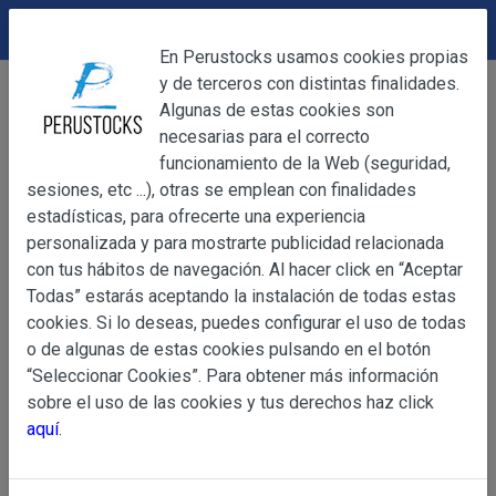
DEVOLUCIONES
Cerrar
En Perustocks usamos cookies propias
y de terceros con distintas finalidades.
Home
Bebidas
Licores
Cerrar
Algunas de estas cookies son
Pisco 1615 Acholado 700ml
necesarias para el correcto
funcionamiento de la Web (seguridad,
sesiones, etc ...), otras se emplean con finalidades
OBJETO
estadísticas, para ofrecerte una experiencia
personalizada y para mostrarte publicidad relacionada
con tus hábitos de navegación. Al hacer click en “Aceptar
OBJETO
Todas” estarás aceptando la instalación de todas estas
Las presentes Condiciones Generales regulan la adquisi
cookies. Si lo deseas, puedes configurar el uso de todas
web www.perustocks.es, del que es titular ALBER
o de algunas de estas cookies pulsando en el botón
YACARINE (en adelante, PERUSTOCKS).
“Seleccionar Cookies”. Para obtener más información
Información
sobre el uso de las cookies y tus derechos haz click
La adquisición de cualesquiera de los productos conlle
Básica
aquí
.
y cada una de las Condiciones Generales que se indican
sobre
Condiciones Particulares que pudieran ser de aplicaci
Protección
de Datos