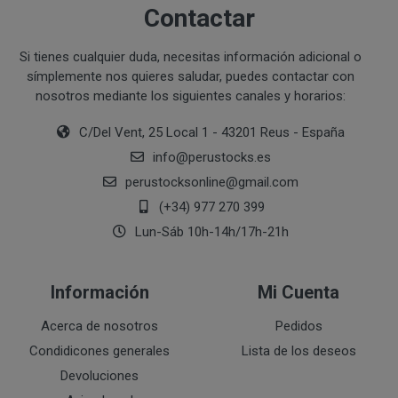
Contactar
Ejecución de medidas precontractuales a petición del inter
Interés legítimo del responsable
PROCESO DE COMPRA Y/O CONTRATACIÓN
Si tienes cualquier duda, necesitas información adicional o
Para realizar cualquier compra en www.perustocks.es, 
símplemente nos quieres saludar, puedes contactar con
edad.
nosotros mediante los siguientes canales y horarios:
¿A qué destinatarios se comunicarán sus datos?
Además será preciso que el cliente se registre en www
C/Del Vent, 25 Local 1 - 43201 Reus - España
recogida de datos en el que se proporcione a PERUST
info
@
perustocks.es
contratación; datos que en cualquier caso serán verac
que el cliente deberá consentir expresamente mediante 
perustocksonline
@
gmail.com
PERUSTOCKS.
(+34) 977 270 399
Lun-Sáb 10h-14h/17h-21h
Los pasos a seguir para realizar la compra son:
Una vez dentro de la web, debemos registrarnos
Información
Mi Cuenta
requeridos a tal efecto. También nos aparece la 
newsletter. En la dirección del correo electrónic
Acerca de nosotros
Pedidos
un mensaje en dónde validamos el email.
Condidicones generales
Lista de los deseos
Accedemos a la tienda online "ENTRAR" utilizan
Devoluciones
identifica..