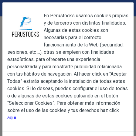
DEVOLUCIONES
Cerrar
En Perustocks usamos cookies propias
y de terceros con distintas finalidades.
Home
Bebidas
Licores
Cerrar
Algunas de estas cookies son
Pisco Vargas Quebranta 700ml
necesarias para el correcto
funcionamiento de la Web (seguridad,
sesiones, etc ...), otras se emplean con finalidades
OBJETO
estadísticas, para ofrecerte una experiencia
personalizada y para mostrarte publicidad relacionada
con tus hábitos de navegación. Al hacer click en “Aceptar
OBJETO
Todas” estarás aceptando la instalación de todas estas
Las presentes Condiciones Generales regulan la adquisi
cookies. Si lo deseas, puedes configurar el uso de todas
web www.perustocks.es, del que es titular ALBER
o de algunas de estas cookies pulsando en el botón
YACARINE (en adelante, PERUSTOCKS).
“Seleccionar Cookies”. Para obtener más información
Información
sobre el uso de las cookies y tus derechos haz click
La adquisición de cualesquiera de los productos conlle
Básica
aquí
.
y cada una de las Condiciones Generales que se indican
sobre
Condiciones Particulares que pudieran ser de aplicaci
Protección
de Datos