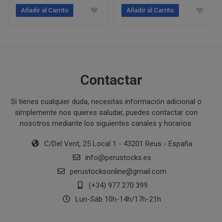
Ejecución de medidas precontractuales a petición del inter
Añadir al Carrito
Añadir al Carrito
Interés legítimo del responsable
PROCESO DE COMPRA Y/O CONTRATACIÓN
Para realizar cualquier compra en www.perustocks.es, 
edad.
¿A qué destinatarios se comunicarán sus datos?
Además será preciso que el cliente se registre en www
Contactar
recogida de datos en el que se proporcione a PERUST
contratación; datos que en cualquier caso serán verac
que el cliente deberá consentir expresamente mediante 
Si tienes cualquier duda, necesitas información adicional o
símplemente nos quieres saludar, puedes contactar con
PERUSTOCKS.
nosotros mediante los siguientes canales y horarios:
Los pasos a seguir para realizar la compra son:
C/Del Vent, 25 Local 1 - 43201 Reus - España
Una vez dentro de la web, debemos registrarnos
info
@
perustocks.es
requeridos a tal efecto. También nos aparece la 
perustocksonline
@
gmail.com
newsletter. En la dirección del correo electrónic
(+34) 977 270 399
un mensaje en dónde validamos el email.
Lun-Sáb 10h-14h/17h-21h
Accedemos a la tienda online "ENTRAR" utilizan
identifica..