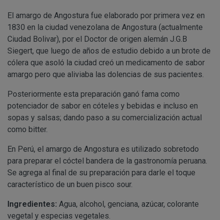
Información
Puede consultar información adicional y detal
Para comunicarse con nosotros, ponemos a su disposic
adicional:
final de este documento.
El amargo de Angostura fue elaborado por primera vez en
detallamos a continuación:
1830 en la ciudad venezolana de Angostura (actualmente
Tfno: 977 270399 - HORARIOS: Lunes - Viernes:
Ciudad Bolivar), por el Doctor de origen alemán J.G.B
Sábado: Mañana 10,00 a 14,00h. Tarde 17,00 a 2
Siegert, que luego de años de estudio debido a un brote de
MODIFICACION O ANULACION DEL PEDIDO
COMUNICACIONES
Email: info@perustocks.es.
cólera que asoló la ciudad creó un medicamento de sabor
Dirección postal: Carrer del Vent, 25 Local 1, 43
amargo pero que aliviaba las dolencias de sus pacientes.
postal se encuentra la tienda presencial.
Posteriormente esta preparación ganó fama como
Todas las notificaciones y comunicaciones entre lo
Tfno: 977 270399 - HORARIOS: Lunes - Viernes: Mañan
potenciador de sabor en cóteles y bebidas e incluso en
DESISTIMIENTO DE LA COMPRA
eficaces, a todos los efectos, cuando se realicen a tra
Sábado: Mañana 10,00 a 14,00h. Tarde 17,00 a 21,00h
sopas y salsas; dando paso a su comercialización actual
anteriormente.
Email: info@perustocks.es.
como bitter.
Información adicional ¿Quién 
Dirección postal: Plaça Font Nova nº2, local B, 43201,
tratamiento de sus datos?
En Perú, el amargo de Angostura es utilizado sobretodo
encuentra la tienda presencial..
para preparar el cóctel bandera de la gastronomía peruana.
Se agrega al final de su preparación para darle el toque
PRODUCTOS
característico de un buen pisco sour.
Los productos ofertados, junto con las características
Suministro de bienes precintados que no pueden ser d
en pantalla.
Ingredientes:
Agua, alcohol, genciana, azúcar, colorante
Productos que puedan deteriorarse o caducar rápidam
vegetal y especias vegetales.
Suministro de productos que tengan un término de cadu