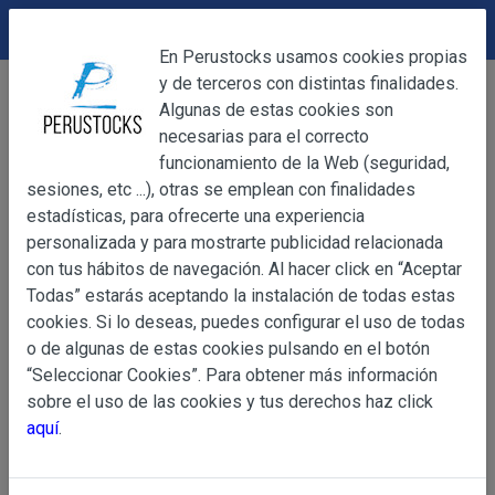
DEVOLUCIONES
Cerrar
En Perustocks usamos cookies propias
y de terceros con distintas finalidades.
Home
Bebidas
Complementos para Licores
Cerrar
Algunas de estas cookies son
Amargo de Angostura 200ml
necesarias para el correcto
funcionamiento de la Web (seguridad,
sesiones, etc ...), otras se emplean con finalidades
OBJETO
estadísticas, para ofrecerte una experiencia
personalizada y para mostrarte publicidad relacionada
con tus hábitos de navegación. Al hacer click en “Aceptar
OBJETO
Todas” estarás aceptando la instalación de todas estas
Las presentes Condiciones Generales regulan la adquisi
cookies. Si lo deseas, puedes configurar el uso de todas
web www.perustocks.es, del que es titular ALBER
o de algunas de estas cookies pulsando en el botón
YACARINE (en adelante, PERUSTOCKS).
“Seleccionar Cookies”. Para obtener más información
Información
sobre el uso de las cookies y tus derechos haz click
La adquisición de cualesquiera de los productos conlle
Básica
aquí
.
y cada una de las Condiciones Generales que se indican
sobre
Condiciones Particulares que pudieran ser de aplicaci
Protección
de Datos