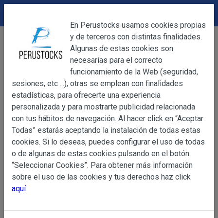
DEVOLUCIONES
Cerrar
En Perustocks usamos cookies propias
y de terceros con distintas finalidades.
Home
Alimentación
Alimentos deshidratados
Cerrar
Algunas de estas cookies son
Ají amarillo seco mirasol 100g
necesarias para el correcto
funcionamiento de la Web (seguridad,
sesiones, etc ...), otras se emplean con finalidades
OBJETO
estadísticas, para ofrecerte una experiencia
personalizada y para mostrarte publicidad relacionada
con tus hábitos de navegación. Al hacer click en “Aceptar
OBJETO
Todas” estarás aceptando la instalación de todas estas
Las presentes Condiciones Generales regulan la adquisi
cookies. Si lo deseas, puedes configurar el uso de todas
web www.perustocks.es, del que es titular ALBER
o de algunas de estas cookies pulsando en el botón
YACARINE (en adelante, PERUSTOCKS).
“Seleccionar Cookies”. Para obtener más información
Información
sobre el uso de las cookies y tus derechos haz click
La adquisición de cualesquiera de los productos conlle
Básica
aquí
.
y cada una de las Condiciones Generales que se indican
sobre
Condiciones Particulares que pudieran ser de aplicaci
Protección
de Datos