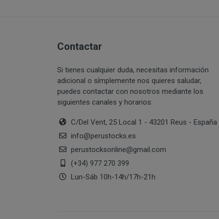
PERUSTOCKS pret
Intentar acceder
través de www.pe
sistemas inform
¿Por cuánto tiempo
estuviera dispon
Vulnerar los der
momento, mediant
Contactar
información de
producto agotad
Suplantar la ide
Reproducir, copi
Si tienes cualquier duda, necesitas información
De no hallarse d
adicional o símplemente nos quieres saludar,
transformar o mo
PERUSTOCKS podr
puedes contactar con nosotros mediante los
correspondientes
cuyo caso, el co
siguientes canales y horarios:
Recabar datos co
resolución del c
con fines de ven
C/Del Vent, 25 Local 1 - 43201 Reus - España
¿Cuál es la legitima
En caso de indis
info
@
perustocks.es
sustitución por 
perustocksonline
@
gmail.com
de pago que se u
(+34) 977 270 399
Si PERUSTOCKS s
Lun-Sáb 10h-14h/17h-21h
consumidor podr
Consentimiento del 