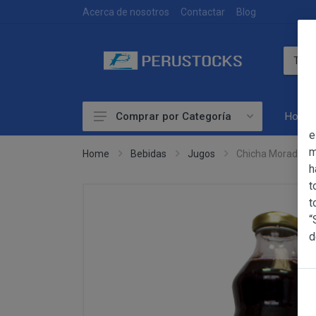
DEVOLUCIONES
Acerca de nosotros
Contactar
Blog
Home
Comprar por Categoría
OBJETO
e
Accesorios
m
Home
Bebidas
Jugos
Chicha Morada Inte
h
Alimentación
OBJETO
t
Las presentes Co
Artesanía
t
web www.perust
“
Bebidas
YACARINE (en 
d
Información
Otros
La adquisición d
Básica
y cada una de la
sobre
Productos Frescos
Condiciones Part
Protección
Superalimentos
de Datos