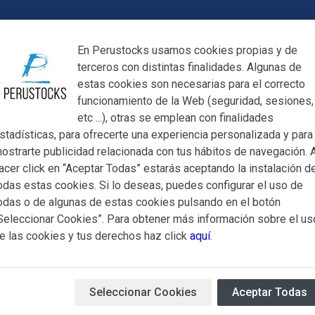
Cerrar
En Perustocks usamos cookies propias y de
terceros con distintas finalidades. Algunas de
Cerrar
estas cookies son necesarias para el correcto
funcionamiento de la Web (seguridad, sesiones,
Megamenu
Mi cuenta
Blog
etc ...), otras se emplean con finalidades
stadísticas, para ofrecerte una experiencia personalizada y para
ostrarte publicidad relacionada con tus hábitos de navegación. A
rtropico Botella 1 Litro
acer click en “Aceptar Todas” estarás aceptando la instalación d
odas estas cookies. Si lo deseas, puedes configurar el uso de
Chicha Morad
ndiciones Generales regulan la adquisición de los productos of
odas o de algunas de estas cookies pulsando en el botón
ocks.es, del que es titular ALBERT SALA CIGÜELA y CINTH
Seleccionar Cookies”. Para obtener más información sobre el us
Botella 1 Lit
adelante, PERUSTOCKS).
e las cookies y tus derechos haz click
aquí
.
e cualesquiera de los productos conlleva la aceptación plena y
Delicioso refresco de maíz 
s Condiciones Generales que se indican, sin perjuicio de la ac
iculares que pudieran ser de aplicación al adquirir determinad
Seleccionar Cookies
Aceptar Todas
Disponibilidad:
Sin stock
Ma