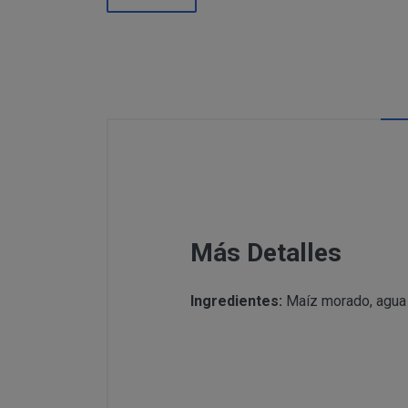
Información
Puede c
Para comunicars
adicional:
final d
detallamos a co
Tfno: 977
Sábado: Ma
MODIFICACION O A
COMUNICACI
Email: inf
Dirección 
postal se 
Todas las notif
Tfno: 977 27039
DESISTIMIENTO DE
eficaces, a todo
Sábado: Mañana 
anteriormente.
Email: info@per
Informació
Más Detalles
Dirección postal
tratamiento de sus 
encuentra la tie
Ingredientes:
Maíz morado, agua pi
PRODUCTOS
Los productos of
Suministro de b
en pantalla.
Productos que p
Suministro de pr