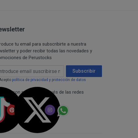
 están publicitados a
restringidas de los
 solicitado no
formación.
e en el mismo
onfidencialidad de la
r una pre-reserva del
ewsletter
 comunicación pública,
troduce tu email para subscribirte a nuestra
sumidor,
 del titular de los
wsletter y poder recibir todas las novedades y
umento de precio, en
omociones de Perustocks
e desistimiento y
lase y comunicaciones
ail Address
Subscribir
citud o consentimiento.
los productos de
Acepto
política de privacidad y protección de datos
iante la misma forma
necta con nosotros a través de las redes
ciales:
dades abonadas, el