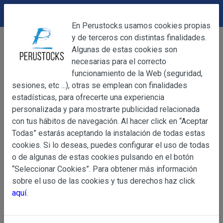
DEVOLUCIONES
Cerrar
En Perustocks usamos cookies propias
y de terceros con distintas finalidades.
Home
Bebidas
Complementos para Licores
Cerrar
Algunas de estas cookies son
Jarabe de Goma 180 ml
necesarias para el correcto
funcionamiento de la Web (seguridad,
sesiones, etc ...), otras se emplean con finalidades
OBJETO
estadísticas, para ofrecerte una experiencia
personalizada y para mostrarte publicidad relacionada
con tus hábitos de navegación. Al hacer click en “Aceptar
OBJETO
Todas” estarás aceptando la instalación de todas estas
Las presentes Condiciones Generales regulan la adquisi
cookies. Si lo deseas, puedes configurar el uso de todas
web www.perustocks.es, del que es titular ALBER
o de algunas de estas cookies pulsando en el botón
YACARINE (en adelante, PERUSTOCKS).
“Seleccionar Cookies”. Para obtener más información
Información
sobre el uso de las cookies y tus derechos haz click
La adquisición de cualesquiera de los productos conlle
Básica
aquí
.
y cada una de las Condiciones Generales que se indican
sobre
Condiciones Particulares que pudieran ser de aplicaci
Protección
de Datos