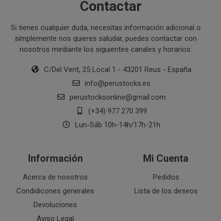
Contactar
Ejecución de medidas precontractuales a petición del inter
Interés legítimo del responsable
PROCESO DE COMPRA Y/O CONTRATACIÓN
Si tienes cualquier duda, necesitas información adicional o
Para realizar cualquier compra en www.perustocks.es, 
símplemente nos quieres saludar, puedes contactar con
edad.
nosotros mediante los siguientes canales y horarios:
¿A qué destinatarios se comunicarán sus datos?
Además será preciso que el cliente se registre en www
C/Del Vent, 25 Local 1 - 43201 Reus - España
recogida de datos en el que se proporcione a PERUST
info
@
perustocks.es
contratación; datos que en cualquier caso serán verac
perustocksonline
@
gmail.com
que el cliente deberá consentir expresamente mediante 
(+34) 977 270 399
PERUSTOCKS.
Lun-Sáb 10h-14h/17h-21h
Los pasos a seguir para realizar la compra son:
Una vez dentro de la web, debemos registrarnos
Información
Mi Cuenta
requeridos a tal efecto. También nos aparece la 
newsletter. En la dirección del correo electrónic
Acerca de nosotros
Pedidos
un mensaje en dónde validamos el email.
Condidicones generales
Lista de los deseos
Accedemos a la tienda online "ENTRAR" utilizan
Devoluciones
identifica..
Aviso Legal