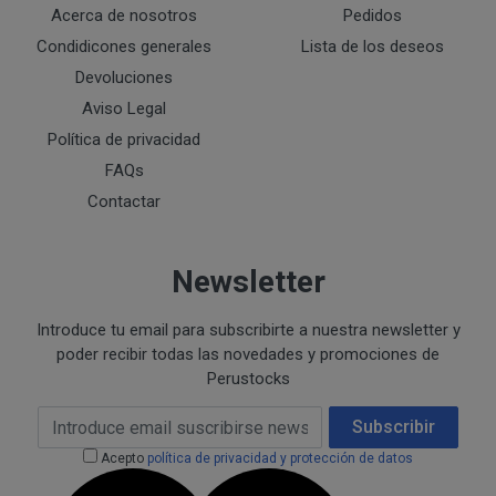
Acerca de nosotros
Pedidos
Ejecución de medidas precontractuales a petición del inter
Condidicones generales
Lista de los deseos
Interés legítimo del responsable
PROCESO DE COMPRA Y/O CONTRATACIÓN
Para realizar cualquier compra en www.perustocks.es, 
Devoluciones
edad.
Aviso Legal
¿A qué destinatarios se comunicarán sus datos?
Política de privacidad
Además será preciso que el cliente se registre en www
FAQs
recogida de datos en el que se proporcione a PERUST
contratación; datos que en cualquier caso serán verac
Contactar
que el cliente deberá consentir expresamente mediante 
PERUSTOCKS.
Newsletter
Los pasos a seguir para realizar la compra son:
Introduce tu email para subscribirte a nuestra newsletter y
Una vez dentro de la web, debemos registrarnos
poder recibir todas las novedades y promociones de
requeridos a tal efecto. También nos aparece la 
Perustocks
newsletter. En la dirección del correo electrónic
Email Address
un mensaje en dónde validamos el email.
Subscribir
Accedemos a la tienda online "ENTRAR" utilizan
Acepto
política de privacidad y protección de datos
identifica..