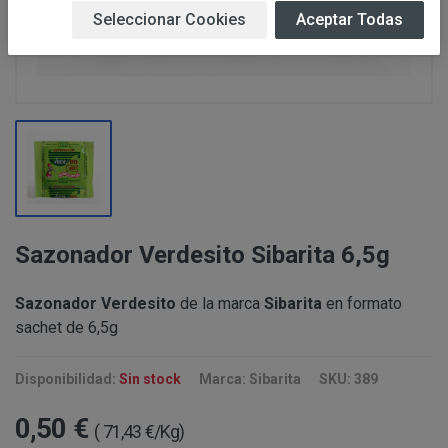
Estas Condiciones Generales podrán ser modificadas sin
Seleccionar Cookies
Aceptar Todas
recomendable leer atentamente su contenido antes de p
Responsable:
ALBERT SALA CIGÜELA “PERUSTOCKS”
productos ofertados.
Prestar los servicios y productos solicita
Finalidad:
consultas, blog , envío de comunicaciones com
Legitimación:
Ejecución de un contrato, Consentimiento del 
IDENTIFICACIÓN
No están previstas cesiones de datos de los “
PERUSTOCKS, en cumplimiento de la Ley 34/2002, de 1
Newsletter/Blog”, únicamente a empresa vincul
Información y de Comercio Electrónico, le informa de q
Destinatarios:
a: Personas o entidades directamente relacio
Sazonador Verdesito Sibarita 6,5g
prestación del servicio, además de entidades 
IDENTIFICACIÓN
Su denominaciónes sociales son: ALBERT SA
legal.
PAMELA RUIZ YACARINE (NIF
39940583W
).
Sazonador Verdesito
de la marca
Sibarita
en formato
Su nombre comercial es: PERUSTOCKS.
Tiene derecho a acceder, rectificar y suprimir
sachet de 6,5g
Sus domicilios sociales están en: C/Orient n
Derechos:
en la información adicional, que puede ejercer
Su denominación social es: ALBERT SALA CIGÜELA.
del tratamiento en
info@perustocks.es
Disponibilidad:
Sin stock
Marca: Sibarita
SKU: 389
Su nombre comercial es: PERUSTOCKS.
Procedencia:
El propio interesado.
Su CIF es: 39885822G.
0,50 €
( 71,43 €/Kg)
Su domicilio social está en: C/Orient nº29 - 4320
COMUNICACIONES