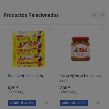
PERUSTOCKS se reserva el derecho de decidir, en cad
conservar en frio y no se hubiera respetado la “cadena d
se ofrecen a los Clientes. De este modo, PERUSTOCK
CONDICIONES DE ACCESO Y UTILIZACIÓN
nuevos productos y/o servicios a los ofertados actu
Productos Relacionados
formulario de desistimien
Forma de empleo:
derecho a retirar o dejar de ofrecer, en cualquier mome
info@perustocks.es,
productos ofrecidos.
Usos:
Todo ello sin perjuicio de que la adquisición de los p
Cerrar
suscripción o registro del USUARIO, eligiendo este un
info@perustocks.es
cuales le identificarán y habilitarán personalmente par
Una vez dentro de www.perustocks.es, y para acceder a 
¿Con qué finalidad tratamos sus datos personales?
Usuario deberá seguir todas las instrucciones indicad
lectura y aceptación de todas las condiciones generale
Difundir contenidos delictivos, violentos, pornográficos
Sibarita Aji Panca 9,5g
Pasta Ají Amarillo Lalatina
del terrorismo o, en general, contrarios a la ley o al or
225 g
Introducir en la red virus informáticos o realizar actuac
0,20 €
2,30 €
interrumpir o generar errores o daños en los documento
( 20,00 €/Kg)
( 10,22 €/Kg)
lógicos de PERUSTOCKS o de terceras personas; así c
DISPONIBILIDAD Y SUSTITUCIONES
al sitio web y a sus servicios mediante el consumo mas
PRODUCTOS
Añadir al Carrito
Añadir al Carrito
los cuales PERUSTOCKS presta sus servicios.