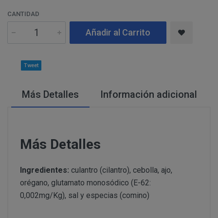
Información
Puede consultar información adicional y detal
Para comunicarse con nosotros, ponemos a su disposic
adicional:
final de este documento.
CANTIDAD
detallamos a continuación:
Añadir al Carrito
Tfno: 977 270399 - HORARIOS: Lunes - Viernes:
Sábado: Mañana 10,00 a 14,00h. Tarde 17,00 a 2
MODIFICACION O ANULACION DEL PEDIDO
COMUNICACIONES
Email: info@perustocks.es.
Tweet
Dirección postal: Carrer del Vent, 25 Local 1, 43
postal se encuentra la tienda presencial.
Más Detalles
Información adicional
Todas las notificaciones y comunicaciones entre lo
Tfno: 977 270399 - HORARIOS: Lunes - Viernes: Mañan
DESISTIMIENTO DE LA COMPRA
eficaces, a todos los efectos, cuando se realicen a tra
Sábado: Mañana 10,00 a 14,00h. Tarde 17,00 a 21,00h
anteriormente.
Email: info@perustocks.es.
Información adicional ¿Quién 
Dirección postal: Plaça Font Nova nº2, local B, 43201,
Más Detalles
tratamiento de sus datos?
encuentra la tienda presencial..
Ingredientes:
culantro (cilantro), cebolla, ajo,
PRODUCTOS
orégano, glutamato monosódico (E-62:
Los productos ofertados, junto con las características
Suministro de bienes precintados que no pueden ser d
0,002mg/Kg), sal y especias (comino)
en pantalla.
Productos que puedan deteriorarse o caducar rápidam
Suministro de productos que tengan un término de cadu