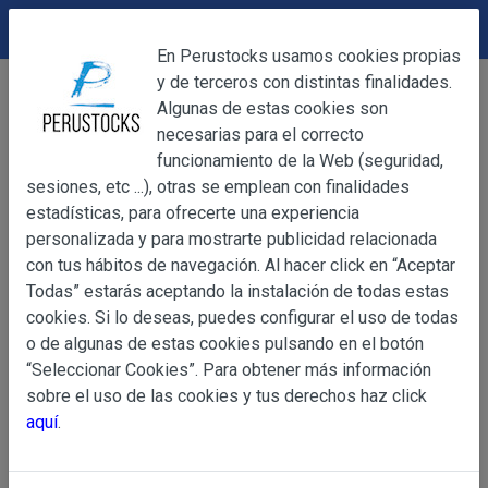
DEVOLUCIONES
Cerrar
En Perustocks usamos cookies propias
y de terceros con distintas finalidades.
Home
Artesanía
Platos Decorativos
Cerrar
Algunas de estas cookies son
Plato Decorativo de Cerámica
necesarias para el correcto
funcionamiento de la Web (seguridad,
sesiones, etc ...), otras se emplean con finalidades
OBJETO
estadísticas, para ofrecerte una experiencia
personalizada y para mostrarte publicidad relacionada
con tus hábitos de navegación. Al hacer click en “Aceptar
OBJETO
Todas” estarás aceptando la instalación de todas estas
Las presentes Condiciones Generales regulan la adquisi
cookies. Si lo deseas, puedes configurar el uso de todas
web www.perustocks.es, del que es titular ALBER
o de algunas de estas cookies pulsando en el botón
YACARINE (en adelante, PERUSTOCKS).
“Seleccionar Cookies”. Para obtener más información
Información
sobre el uso de las cookies y tus derechos haz click
La adquisición de cualesquiera de los productos conlle
Básica
aquí
.
y cada una de las Condiciones Generales que se indican
sobre
Condiciones Particulares que pudieran ser de aplicaci
Protección
de Datos