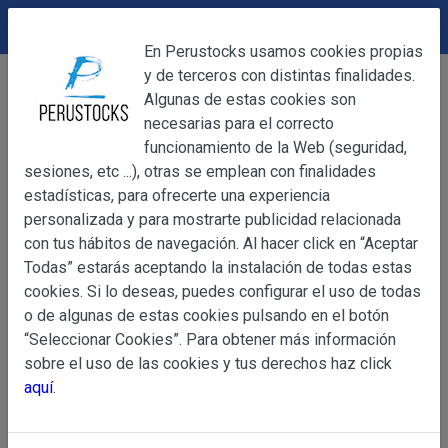
DEVOLUCIONES
Cerrar
En Perustocks usamos cookies propias
y de terceros con distintas finalidades.
Home
Artesanía
Figuras de Esteatita
Cerrar
Algunas de estas cookies son
Estatuilla Gato de Esteatita
necesarias para el correcto
funcionamiento de la Web (seguridad,
sesiones, etc ...), otras se emplean con finalidades
OBJETO
estadísticas, para ofrecerte una experiencia
personalizada y para mostrarte publicidad relacionada
con tus hábitos de navegación. Al hacer click en “Aceptar
OBJETO
Todas” estarás aceptando la instalación de todas estas
Las presentes Condiciones Generales regulan la adquisi
cookies. Si lo deseas, puedes configurar el uso de todas
web www.perustocks.es, del que es titular ALBER
o de algunas de estas cookies pulsando en el botón
YACARINE (en adelante, PERUSTOCKS).
“Seleccionar Cookies”. Para obtener más información
Información
sobre el uso de las cookies y tus derechos haz click
La adquisición de cualesquiera de los productos conlle
Básica
aquí
.
y cada una de las Condiciones Generales que se indican
sobre
Condiciones Particulares que pudieran ser de aplicaci
Protección
de Datos