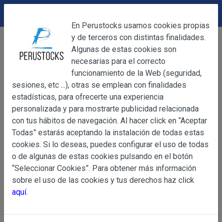
DEVOLUCIONES
Cerrar
En Perustocks usamos cookies propias
y de terceros con distintas finalidades.
Home
Alimentación
Postres y Dulces
Cerrar
Algunas de estas cookies son
Paneton Blanca Flor 900g
necesarias para el correcto
funcionamiento de la Web (seguridad,
sesiones, etc ...), otras se emplean con finalidades
OBJETO
estadísticas, para ofrecerte una experiencia
personalizada y para mostrarte publicidad relacionada
con tus hábitos de navegación. Al hacer click en “Aceptar
OBJETO
Todas” estarás aceptando la instalación de todas estas
Las presentes Condiciones Generales regulan la adquisi
cookies. Si lo deseas, puedes configurar el uso de todas
web www.perustocks.es, del que es titular ALBER
o de algunas de estas cookies pulsando en el botón
YACARINE (en adelante, PERUSTOCKS).
“Seleccionar Cookies”. Para obtener más información
Información
sobre el uso de las cookies y tus derechos haz click
La adquisición de cualesquiera de los productos conlle
Básica
aquí
.
y cada una de las Condiciones Generales que se indican
sobre
Condiciones Particulares que pudieran ser de aplicaci
Protección
de Datos