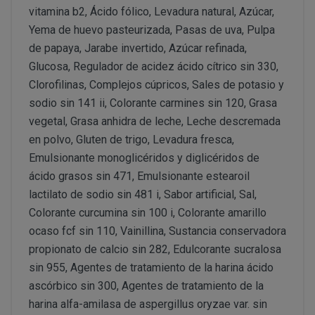
PERUSTOCKS se reserva el derecho de decidir, en cad
vitamina b2, Ácido fólico, Levadura natural, Azúcar,
conservar en frio y no se hubiera respetado la “cadena d
se ofrecen a los Clientes. De este modo, PERUSTOCK
Yema de huevo pasteurizada, Pasas de uva, Pulpa
CONDICIONES DE ACCESO Y UTILIZACIÓN
nuevos productos y/o servicios a los ofertados actu
formulario de desistimien
de papaya, Jarabe invertido, Azúcar refinada,
derecho a retirar o dejar de ofrecer, en cualquier mome
info@perustocks.es,
Glucosa, Regulador de acidez ácido cítrico sin 330,
productos ofrecidos.
Clorofilinas, Complejos cúpricos, Sales de potasio y
Todo ello sin perjuicio de que la adquisición de los p
sodio sin 141 ii, Colorante carmines sin 120, Grasa
Cerrar
suscripción o registro del USUARIO, eligiendo este un
info@perustocks.es
vegetal, Grasa anhidra de leche, Leche descremada
cuales le identificarán y habilitarán personalmente par
en polvo, Gluten de trigo, Levadura fresca,
Emulsionante monoglicéridos y diglicéridos de
Una vez dentro de www.perustocks.es, y para acceder a 
¿Con qué finalidad tratamos sus datos personales?
ácido grasos sin 471, Emulsionante estearoil
Usuario deberá seguir todas las instrucciones indicad
lactilato de sodio sin 481 i, Sabor artificial, Sal,
lectura y aceptación de todas las condiciones generale
Difundir contenidos delictivos, violentos, pornográficos
Colorante curcumina sin 100 i, Colorante amarillo
del terrorismo o, en general, contrarios a la ley o al or
ocaso fcf sin 110, Vainillina, Sustancia conservadora
Introducir en la red virus informáticos o realizar actuac
propionato de calcio sin 282, Edulcorante sucralosa
interrumpir o generar errores o daños en los documento
sin 955, Agentes de tratamiento de la harina ácido
lógicos de PERUSTOCKS o de terceras personas; así c
DISPONIBILIDAD Y SUSTITUCIONES
ascórbico sin 300, Agentes de tratamiento de la
al sitio web y a sus servicios mediante el consumo mas
PRODUCTOS
harina alfa-amilasa de aspergillus oryzae var. sin
los cuales PERUSTOCKS presta sus servicios.