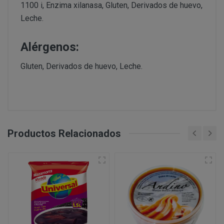
1100 i, Enzima xilanasa, Gluten, Derivados de huevo,
PERUSTOCKS pretende garantizar la disponibilidad de
Intentar acceder a las cuentas de correo electrónico de
Leche.
través de www.perustocks.es. No obstante, en el caso 
sistemas informáticos de PERUSTOCKS o de terceros y,
¿Por cuánto tiempo conservaremos sus datos?
estuviera disponible o si el mismo se hubiera agotado, 
Vulnerar los derechos de propiedad intelectual o industr
momento, mediante indicación de no existencias. Cabe 
Alérgenos:
información de PERUSTOCKS o de terceros.
producto agotado.
Suplantar la identidad de cualquier otro usuario.
Gluten, Derivados de huevo, Leche.
Reproducir, copiar, distribuir, poner a disposición de, 
De no hallarse disponible el producto, y habiendo sido
transformar o modificar los contenidos, a menos que se 
PERUSTOCKS podrá suministrar un producto de similar
correspondientes derechos o ello resulte legalmente pe
cuyo caso, el consumidor podrá aceptarlo o rechazarlo
Recabar datos con finalidad publicitaria y de remitir 
resolución del contrato.
con fines de venta u otras de naturaleza comercial sin
¿Cuál es la legitimación para el tratamiento de sus datos
En caso de indisponibilidad de la totalidad o parte del
Productos Relacionados
sustitución por el cliente, el reembolso previamente 
de pago que se utilizó en la compra.
Si PERUSTOCKS se retrasara injustificadamente en la
consumidor podrá reclamar el doble de la cantidad ad
Consentimiento del interesado
Ejecución de un contrato