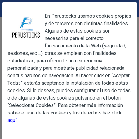
DEVOLUCIONES
Cerrar
En Perustocks usamos cookies propias
y de terceros con distintas finalidades.
Home
Bebidas
Cervezas
Cerrar
Algunas de estas cookies son
Cerveza Polar lata 330ml
necesarias para el correcto
funcionamiento de la Web (seguridad,
sesiones, etc ...), otras se emplean con finalidades
OBJETO
estadísticas, para ofrecerte una experiencia
personalizada y para mostrarte publicidad relacionada
con tus hábitos de navegación. Al hacer click en “Aceptar
OBJETO
Todas” estarás aceptando la instalación de todas estas
Las presentes Condiciones Generales regulan la adquisi
cookies. Si lo deseas, puedes configurar el uso de todas
web www.perustocks.es, del que es titular ALBER
o de algunas de estas cookies pulsando en el botón
YACARINE (en adelante, PERUSTOCKS).
“Seleccionar Cookies”. Para obtener más información
Información
sobre el uso de las cookies y tus derechos haz click
La adquisición de cualesquiera de los productos conlle
Básica
aquí
.
y cada una de las Condiciones Generales que se indican
sobre
Condiciones Particulares que pudieran ser de aplicaci
Protección
de Datos