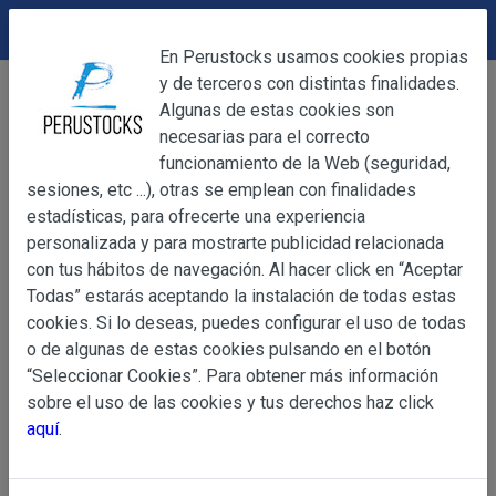
DEVOLUCIONES
Cerrar
En Perustocks usamos cookies propias
y de terceros con distintas finalidades.
Home
Bebidas
Complementos para Licores
Cerrar
Algunas de estas cookies son
Jarabe de Goma Incas Food 748ml
necesarias para el correcto
funcionamiento de la Web (seguridad,
sesiones, etc ...), otras se emplean con finalidades
OBJETO
estadísticas, para ofrecerte una experiencia
personalizada y para mostrarte publicidad relacionada
con tus hábitos de navegación. Al hacer click en “Aceptar
OBJETO
Todas” estarás aceptando la instalación de todas estas
Las presentes Condiciones Generales regulan la adquisi
cookies. Si lo deseas, puedes configurar el uso de todas
web www.perustocks.es, del que es titular ALBER
o de algunas de estas cookies pulsando en el botón
YACARINE (en adelante, PERUSTOCKS).
“Seleccionar Cookies”. Para obtener más información
Información
sobre el uso de las cookies y tus derechos haz click
La adquisición de cualesquiera de los productos conlle
Básica
aquí
.
y cada una de las Condiciones Generales que se indican
sobre
Condiciones Particulares que pudieran ser de aplicaci
Protección
de Datos