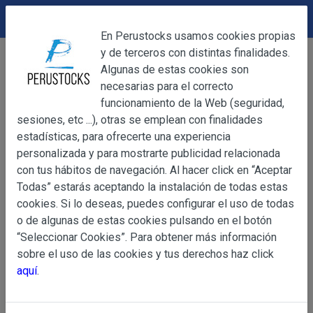
DEVOLUCIONES
Cerrar
En Perustocks usamos cookies propias
y de terceros con distintas finalidades.
Home
Artesanía
Figuras de Latón
Cerrar
Algunas de estas cookies son
Estatuilla Búho de Latón Sólido
necesarias para el correcto
funcionamiento de la Web (seguridad,
sesiones, etc ...), otras se emplean con finalidades
OBJETO
estadísticas, para ofrecerte una experiencia
personalizada y para mostrarte publicidad relacionada
con tus hábitos de navegación. Al hacer click en “Aceptar
OBJETO
Todas” estarás aceptando la instalación de todas estas
Las presentes Condiciones Generales regulan la adquisi
cookies. Si lo deseas, puedes configurar el uso de todas
web www.perustocks.es, del que es titular ALBER
o de algunas de estas cookies pulsando en el botón
YACARINE (en adelante, PERUSTOCKS).
“Seleccionar Cookies”. Para obtener más información
Información
sobre el uso de las cookies y tus derechos haz click
La adquisición de cualesquiera de los productos conlle
Básica
aquí
.
y cada una de las Condiciones Generales que se indican
sobre
Condiciones Particulares que pudieran ser de aplicaci
Protección
de Datos