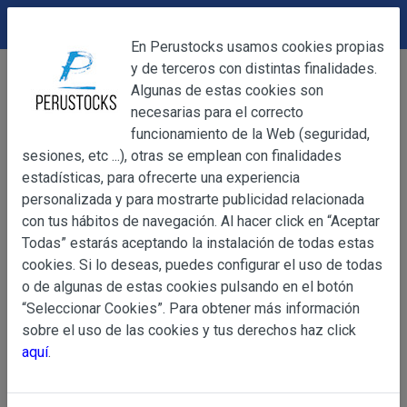
DEVOLUCIONES
Cerrar
En Perustocks usamos cookies propias
y de terceros con distintas finalidades.
Home
Bebidas
Licores
Cerrar
Algunas de estas cookies son
Pisco Huamani Italia 700ml
necesarias para el correcto
funcionamiento de la Web (seguridad,
sesiones, etc ...), otras se emplean con finalidades
OBJETO
estadísticas, para ofrecerte una experiencia
personalizada y para mostrarte publicidad relacionada
con tus hábitos de navegación. Al hacer click en “Aceptar
OBJETO
Todas” estarás aceptando la instalación de todas estas
Las presentes Condiciones Generales regulan la adquisi
cookies. Si lo deseas, puedes configurar el uso de todas
web www.perustocks.es, del que es titular ALBER
o de algunas de estas cookies pulsando en el botón
YACARINE (en adelante, PERUSTOCKS).
“Seleccionar Cookies”. Para obtener más información
Información
sobre el uso de las cookies y tus derechos haz click
La adquisición de cualesquiera de los productos conlle
Básica
aquí
.
y cada una de las Condiciones Generales que se indican
sobre
Condiciones Particulares que pudieran ser de aplicaci
Protección
de Datos