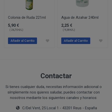
Ejecución de medidas precontractuales a petición del inter
Interés legítimo del responsable
PROCESO DE COMPRA Y/O CONTRATACIÓN
Para realizar cualquier compra en www.perustocks.es, 
Colonia de Ruda 221ml
Agua de Azahar 240ml
edad.
5,90 €
2,25 €
( 26,70 €/L)
( 9,38 €/L)
¿A qué destinatarios se comunicarán sus datos?
Además será preciso que el cliente se registre en www
recogida de datos en el que se proporcione a PERUST
Añadir al Carrito
Añadir al Carrito
contratación; datos que en cualquier caso serán verac
que el cliente deberá consentir expresamente mediante 
PERUSTOCKS.
Los pasos a seguir para realizar la compra son:
Contactar
Una vez dentro de la web, debemos registrarnos
requeridos a tal efecto. También nos aparece la 
Si tienes cualquier duda, necesitas información adicional o
newsletter. En la dirección del correo electrónic
símplemente nos quieres saludar, puedes contactar con
un mensaje en dónde validamos el email.
nosotros mediante los siguientes canales y horarios:
Accedemos a la tienda online "ENTRAR" utilizan
identifica..
C/Del Vent, 25 Local 1 - 43201 Reus - España