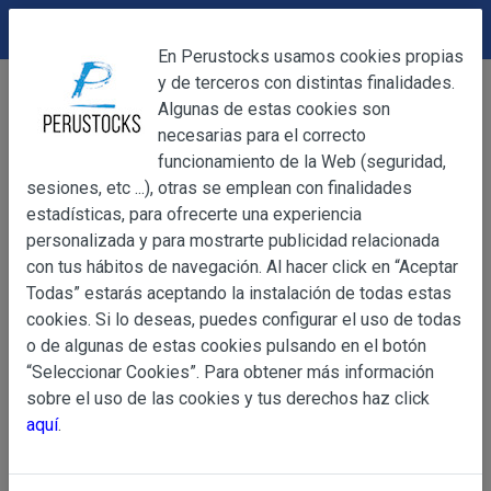
DEVOLUCIONES
Cerrar
En Perustocks usamos cookies propias
y de terceros con distintas finalidades.
Home
Otros
Otros
Cilindro Ahumador Universal
Cerrar
Algunas de estas cookies son
necesarias para el correcto
funcionamiento de la Web (seguridad,
sesiones, etc ...), otras se emplean con finalidades
OBJETO
estadísticas, para ofrecerte una experiencia
personalizada y para mostrarte publicidad relacionada
con tus hábitos de navegación. Al hacer click en “Aceptar
OBJETO
Todas” estarás aceptando la instalación de todas estas
Las presentes Condiciones Generales regulan la adquisi
cookies. Si lo deseas, puedes configurar el uso de todas
web www.perustocks.es, del que es titular ALBER
o de algunas de estas cookies pulsando en el botón
YACARINE (en adelante, PERUSTOCKS).
“Seleccionar Cookies”. Para obtener más información
Información
sobre el uso de las cookies y tus derechos haz click
La adquisición de cualesquiera de los productos conlle
Básica
aquí
.
y cada una de las Condiciones Generales que se indican
sobre
Condiciones Particulares que pudieran ser de aplicaci
Protección
de Datos