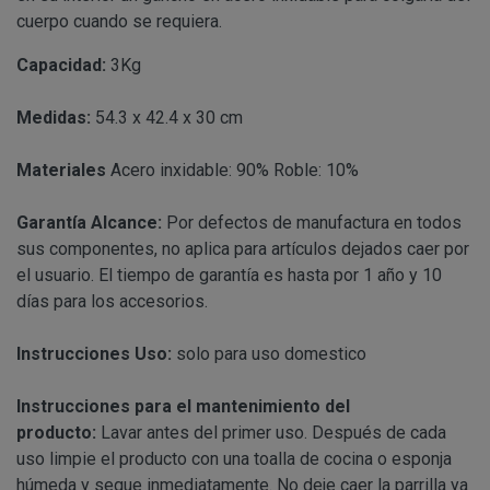
Información
Puede consultar información adicional y detal
Para comunicarse con nosotros, ponemos a su disposic
cuerpo cuando se requiera.
adicional:
final de este documento.
detallamos a continuación:
Capacidad:
3Kg
Tfno: 977 270399 - HORARIOS: Lunes - Viernes:
Sábado: Mañana 10,00 a 14,00h. Tarde 17,00 a 2
Medidas:
54.3 x 42.4 x 30 cm
MODIFICACION O ANULACION DEL PEDIDO
COMUNICACIONES
Email: info@perustocks.es.
Dirección postal: Carrer del Vent, 25 Local 1, 43
Materiales
Acero inxidable: 90% Roble: 10%
postal se encuentra la tienda presencial.
Todas las notificaciones y comunicaciones entre lo
Garantía
Alcance:
Por defectos de manufactura en todos
Tfno: 977 270399 - HORARIOS: Lunes - Viernes: Mañan
DESISTIMIENTO DE LA COMPRA
eficaces, a todos los efectos, cuando se realicen a tra
sus componentes, no aplica para artículos dejados caer por
Sábado: Mañana 10,00 a 14,00h. Tarde 17,00 a 21,00h
anteriormente.
el usuario. El tiempo de garantía es hasta por 1 año y 10
Email: info@perustocks.es.
Información adicional ¿Quién 
días para los accesorios.
Dirección postal: Plaça Font Nova nº2, local B, 43201,
tratamiento de sus datos?
encuentra la tienda presencial..
Instrucciones
Uso:
solo para uso domestico
PRODUCTOS
Instrucciones para el mantenimiento del
Los productos ofertados, junto con las características
producto:
Lavar antes del primer uso. Después de cada
Suministro de bienes precintados que no pueden ser d
en pantalla.
uso limpie el producto con una toalla de cocina o esponja
Productos que puedan deteriorarse o caducar rápidam
húmeda y seque inmediatamente. No deje caer la parrilla ya
Suministro de productos que tengan un término de cadu