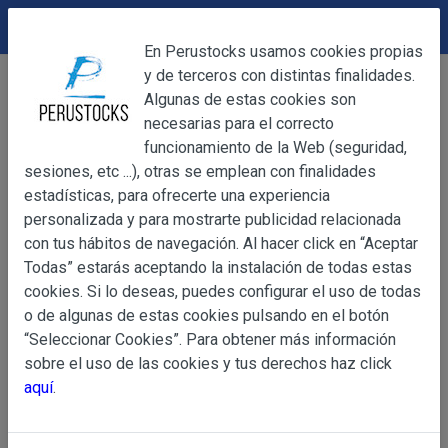
DEVOLUCIONES
Cerrar
En Perustocks usamos cookies propias
y de terceros con distintas finalidades.
Home
Productos Frescos
Vegetales
Cerrar
Algunas de estas cookies son
Platanito Bizcocho 500g
necesarias para el correcto
funcionamiento de la Web (seguridad,
sesiones, etc ...), otras se emplean con finalidades
OBJETO
estadísticas, para ofrecerte una experiencia
personalizada y para mostrarte publicidad relacionada
con tus hábitos de navegación. Al hacer click en “Aceptar
OBJETO
Todas” estarás aceptando la instalación de todas estas
Las presentes Condiciones Generales regulan la adquisi
cookies. Si lo deseas, puedes configurar el uso de todas
web www.perustocks.es, del que es titular ALBER
o de algunas de estas cookies pulsando en el botón
YACARINE (en adelante, PERUSTOCKS).
“Seleccionar Cookies”. Para obtener más información
Información
sobre el uso de las cookies y tus derechos haz click
La adquisición de cualesquiera de los productos conlle
Básica
aquí
.
y cada una de las Condiciones Generales que se indican
sobre
Condiciones Particulares que pudieran ser de aplicaci
Protección
de Datos