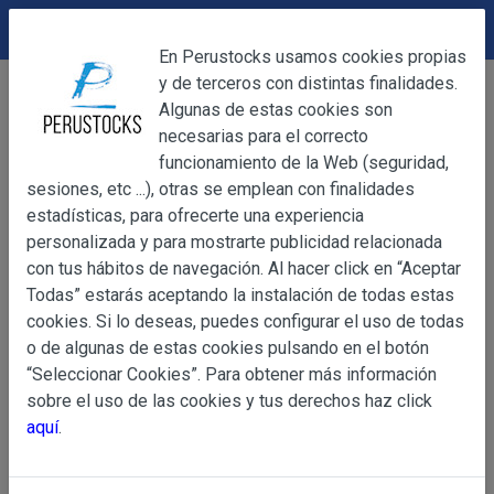
DEVOLUCIONES
Cerrar
En Perustocks usamos cookies propias
y de terceros con distintas finalidades.
Home
Bebidas
Refrescos carbonatados
Cerrar
Algunas de estas cookies son
Golden Kolita 330ml
necesarias para el correcto
funcionamiento de la Web (seguridad,
sesiones, etc ...), otras se emplean con finalidades
OBJETO
estadísticas, para ofrecerte una experiencia
personalizada y para mostrarte publicidad relacionada
con tus hábitos de navegación. Al hacer click en “Aceptar
OBJETO
Todas” estarás aceptando la instalación de todas estas
Las presentes Condiciones Generales regulan la adquisi
cookies. Si lo deseas, puedes configurar el uso de todas
web www.perustocks.es, del que es titular ALBER
o de algunas de estas cookies pulsando en el botón
YACARINE (en adelante, PERUSTOCKS).
“Seleccionar Cookies”. Para obtener más información
Información
sobre el uso de las cookies y tus derechos haz click
La adquisición de cualesquiera de los productos conlle
Básica
aquí
.
y cada una de las Condiciones Generales que se indican
sobre
Condiciones Particulares que pudieran ser de aplicaci
Protección
de Datos