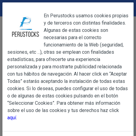
DEVOLUCIONES
Cerrar
En Perustocks usamos cookies propias
y de terceros con distintas finalidades.
Home
Accesorios
Pulseras
Cerrar
Algunas de estas cookies son
Pulsera de Abalorios Negros
necesarias para el correcto
funcionamiento de la Web (seguridad,
sesiones, etc ...), otras se emplean con finalidades
OBJETO
estadísticas, para ofrecerte una experiencia
personalizada y para mostrarte publicidad relacionada
con tus hábitos de navegación. Al hacer click en “Aceptar
OBJETO
Todas” estarás aceptando la instalación de todas estas
Las presentes Condiciones Generales regulan la adquisi
cookies. Si lo deseas, puedes configurar el uso de todas
web www.perustocks.es, del que es titular ALBER
o de algunas de estas cookies pulsando en el botón
YACARINE (en adelante, PERUSTOCKS).
“Seleccionar Cookies”. Para obtener más información
Información
sobre el uso de las cookies y tus derechos haz click
La adquisición de cualesquiera de los productos conlle
Básica
aquí
.
y cada una de las Condiciones Generales que se indican
sobre
Condiciones Particulares que pudieran ser de aplicaci
Protección
de Datos