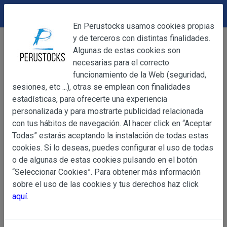
DEVOLUCIONES
Cerrar
En Perustocks usamos cookies propias
y de terceros con distintas finalidades.
Home
Accesorios
Pulseras
Cerrar
Algunas de estas cookies son
Pulsera de Abalorios Negros
necesarias para el correcto
funcionamiento de la Web (seguridad,
sesiones, etc ...), otras se emplean con finalidades
OBJETO
estadísticas, para ofrecerte una experiencia
personalizada y para mostrarte publicidad relacionada
con tus hábitos de navegación. Al hacer click en “Aceptar
OBJETO
Todas” estarás aceptando la instalación de todas estas
Las presentes Condiciones Generales regulan la adquisi
cookies. Si lo deseas, puedes configurar el uso de todas
web www.perustocks.es, del que es titular ALBER
o de algunas de estas cookies pulsando en el botón
YACARINE (en adelante, PERUSTOCKS).
“Seleccionar Cookies”. Para obtener más información
Información
sobre el uso de las cookies y tus derechos haz click
La adquisición de cualesquiera de los productos conlle
Básica
aquí
.
y cada una de las Condiciones Generales que se indican
sobre
Condiciones Particulares que pudieran ser de aplicaci
Protección
de Datos