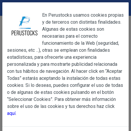
DEVOLUCIONES
Cerrar
En Perustocks usamos cookies propias
y de terceros con distintas finalidades.
Home
Accesorios
Pulseras
Cerrar
Algunas de estas cookies son
Pulsera de cuentas transparentes flores
necesarias para el correcto
funcionamiento de la Web (seguridad,
sesiones, etc ...), otras se emplean con finalidades
OBJETO
estadísticas, para ofrecerte una experiencia
personalizada y para mostrarte publicidad relacionada
con tus hábitos de navegación. Al hacer click en “Aceptar
OBJETO
Todas” estarás aceptando la instalación de todas estas
Las presentes Condiciones Generales regulan la adquisi
cookies. Si lo deseas, puedes configurar el uso de todas
web www.perustocks.es, del que es titular ALBER
o de algunas de estas cookies pulsando en el botón
YACARINE (en adelante, PERUSTOCKS).
“Seleccionar Cookies”. Para obtener más información
Información
sobre el uso de las cookies y tus derechos haz click
La adquisición de cualesquiera de los productos conlle
Básica
aquí
.
y cada una de las Condiciones Generales que se indican
sobre
Condiciones Particulares que pudieran ser de aplicaci
Protección
de Datos