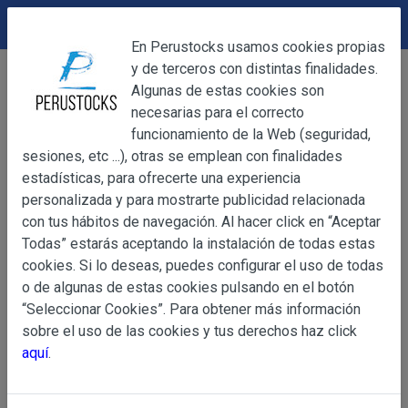
DEVOLUCIONES
Cerrar
En Perustocks usamos cookies propias
y de terceros con distintas finalidades.
Home
Productos Frescos
Lácticos
Cerrar
Algunas de estas cookies son
Queso Costeño Nativo 300g
necesarias para el correcto
funcionamiento de la Web (seguridad,
sesiones, etc ...), otras se emplean con finalidades
OBJETO
estadísticas, para ofrecerte una experiencia
personalizada y para mostrarte publicidad relacionada
con tus hábitos de navegación. Al hacer click en “Aceptar
OBJETO
Todas” estarás aceptando la instalación de todas estas
Las presentes Condiciones Generales regulan la adquisi
cookies. Si lo deseas, puedes configurar el uso de todas
web www.perustocks.es, del que es titular ALBER
o de algunas de estas cookies pulsando en el botón
YACARINE (en adelante, PERUSTOCKS).
“Seleccionar Cookies”. Para obtener más información
Información
sobre el uso de las cookies y tus derechos haz click
La adquisición de cualesquiera de los productos conlle
Básica
aquí
.
y cada una de las Condiciones Generales que se indican
sobre
Condiciones Particulares que pudieran ser de aplicaci
Protección
de Datos