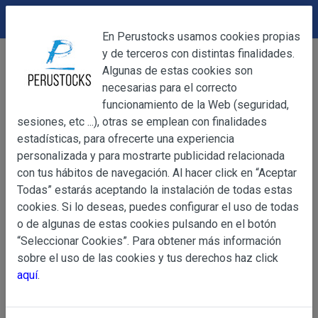
DEVOLUCIONES
Cerrar
En Perustocks usamos cookies propias
y de terceros con distintas finalidades.
Home
Alimentación
Chocolates
Cerrar
Algunas de estas cookies son
Bombón Bon o Bon Caja 18u
necesarias para el correcto
funcionamiento de la Web (seguridad,
sesiones, etc ...), otras se emplean con finalidades
OBJETO
estadísticas, para ofrecerte una experiencia
personalizada y para mostrarte publicidad relacionada
con tus hábitos de navegación. Al hacer click en “Aceptar
OBJETO
Todas” estarás aceptando la instalación de todas estas
Las presentes Condiciones Generales regulan la adquisi
cookies. Si lo deseas, puedes configurar el uso de todas
web www.perustocks.es, del que es titular ALBER
o de algunas de estas cookies pulsando en el botón
YACARINE (en adelante, PERUSTOCKS).
“Seleccionar Cookies”. Para obtener más información
Información
sobre el uso de las cookies y tus derechos haz click
La adquisición de cualesquiera de los productos conlle
Básica
aquí
.
y cada una de las Condiciones Generales que se indican
sobre
Condiciones Particulares que pudieran ser de aplicaci
Protección
de Datos