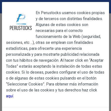
DEVOLUCIONES
Cerrar
En Perustocks usamos cookies propias
y de terceros con distintas finalidades.
Home
Artesanía
Otros
Pesebre Andino 084
Cerrar
Algunas de estas cookies son
necesarias para el correcto
funcionamiento de la Web (seguridad,
sesiones, etc ...), otras se emplean con finalidades
OBJETO
estadísticas, para ofrecerte una experiencia
personalizada y para mostrarte publicidad relacionada
con tus hábitos de navegación. Al hacer click en “Aceptar
OBJETO
Todas” estarás aceptando la instalación de todas estas
Las presentes Condiciones Generales regulan la adquisi
cookies. Si lo deseas, puedes configurar el uso de todas
web www.perustocks.es, del que es titular ALBER
o de algunas de estas cookies pulsando en el botón
YACARINE (en adelante, PERUSTOCKS).
“Seleccionar Cookies”. Para obtener más información
Información
sobre el uso de las cookies y tus derechos haz click
La adquisición de cualesquiera de los productos conlle
Básica
aquí
.
y cada una de las Condiciones Generales que se indican
sobre
Condiciones Particulares que pudieran ser de aplicaci
Protección
de Datos