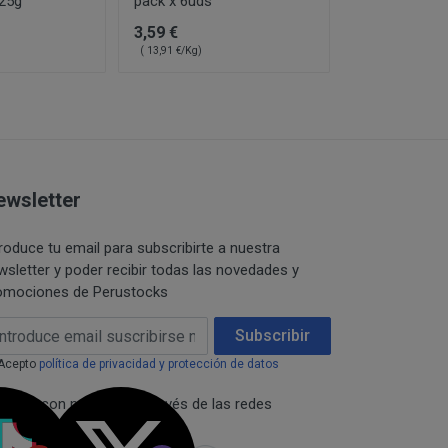
 25g
pack x 6uds
36g
 están publicitados a
restringidas de los
3,59 €
0,75 €
 solicitado no
formación.
( 13,91 €/Kg)
( 20,83 €/Kg)
e en el mismo
onfidencialidad de la
r una pre-reserva del
 comunicación pública,
sumidor,
 del titular de los
umento de precio, en
e desistimiento y
ewsletter
lase y comunicaciones
citud o consentimiento.
troduce tu email para subscribirte a nuestra
los productos de
wsletter y poder recibir todas las novedades y
iante la misma forma
omociones de Perustocks
ail Address
Subscribir
dades abonadas, el
Acepto
política de privacidad y protección de datos
necta con nosotros a través de las redes
ciales: