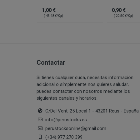
PERUSTOCKS pret
Intentar acceder
1,00 €
0,90 €
través de www.pe
sistemas inform
( 43,48 €/Kg)
¿Por cuánto tiempo
( 22,50 €/Kg)
estuviera dispon
Vulnerar los der
momento, mediant
información de
producto agotad
Suplantar la ide
Reproducir, copi
De no hallarse d
transformar o mo
PERUSTOCKS podr
correspondientes
Contactar
cuyo caso, el co
Recabar datos co
resolución del c
con fines de ven
Si tienes cualquier duda, necesitas información
¿Cuál es la legitima
En caso de indis
adicional o símplemente nos quieres saludar,
sustitución por 
puedes contactar con nosotros mediante los
de pago que se u
siguientes canales y horarios:
Si PERUSTOCKS s
C/Del Vent, 25 Local 1 - 43201 Reus - España
consumidor podr
info
@
perustocks.es
perustocksonline
@
gmail.com
Consentimiento del 
(+34) 977 270 399