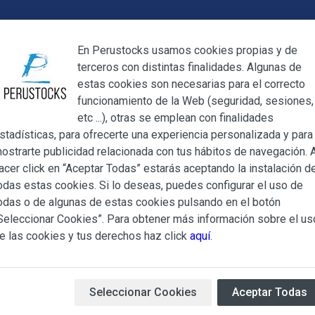
Cerrar
En Perustocks usamos cookies propias y de
terceros con distintas finalidades. Algunas de
Cerrar
estas cookies son necesarias para el correcto
funcionamiento de la Web (seguridad, sesiones,
Megamenu
Mi cuenta
Blog
etc ...), otras se emplean con finalidades
stadísticas, para ofrecerte una experiencia personalizada y para
ostrarte publicidad relacionada con tus hábitos de navegación. A
stival Tutti Frutti Pack 12 uds
acer click en “Aceptar Todas” estarás aceptando la instalación d
odas estas cookies. Si lo deseas, puedes configurar el uso de
Galletas Fest
ndiciones Generales regulan la adquisición de los productos of
odas o de algunas de estas cookies pulsando en el botón
ocks.es, del que es titular ALBERT SALA CIGÜELA y CINTH
Seleccionar Cookies”. Para obtener más información sobre el us
12 uds
adelante, PERUSTOCKS).
e las cookies y tus derechos haz click
aquí
.
e cualesquiera de los productos conlleva la aceptación plena y
Galletas Festival de Tutti F
s Condiciones Generales que se indican, sin perjuicio de la ac
crema de sabor a tutti frutti
iculares que pudieran ser de aplicación al adquirir determinad
Seleccionar Cookies
Aceptar Todas