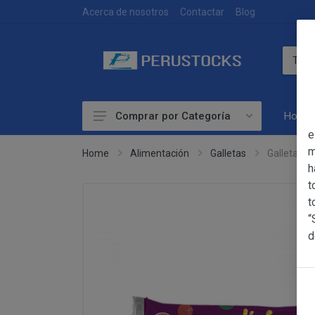
DEVOLUCIONES
Acerca de nosotros
Contactar
Blog
Home
Comprar por Categoría
OBJETO
e
Accesorios
m
Home
Alimentación
Galletas
Galletas Fe
h
Alimentación
OBJETO
t
Las presentes Co
Artesanía
t
web www.perust
“
Bebidas
YACARINE (en 
d
Información
Otros
La adquisición d
Básica
y cada una de la
sobre
Productos Frescos
Condiciones Part
Protección
Superalimentos
de Datos