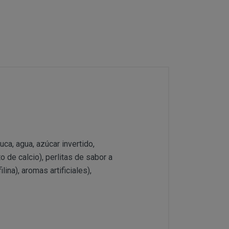
 Datos en la parte
e contacto que
Tarde 16,00 a 21,00h.
En esta dirección
 se considerarán
16,00 a 21,00h.
 los detallados
able del
ca, agua, azúcar invertido,
sta dirección postal se
o de calcio), perlitas de sabor a
lina), aromas artificiales),
s y su precio aparecen
salud o higiene.
ías o se tengan de