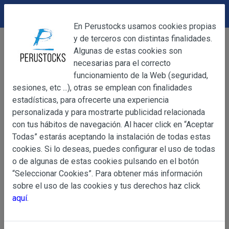
DEVOLUCIONES
Cerrar
En Perustocks usamos cookies propias
y de terceros con distintas finalidades.
Home
Bebidas
Cervezas
Cerrar
Algunas de estas cookies son
Pilsen Callao 310ml (Caja 24ud)
necesarias para el correcto
funcionamiento de la Web (seguridad,
sesiones, etc ...), otras se emplean con finalidades
OBJETO
estadísticas, para ofrecerte una experiencia
personalizada y para mostrarte publicidad relacionada
con tus hábitos de navegación. Al hacer click en “Aceptar
OBJETO
Todas” estarás aceptando la instalación de todas estas
Las presentes Condiciones Generales regulan la adquisi
cookies. Si lo deseas, puedes configurar el uso de todas
web www.perustocks.es, del que es titular ALBER
o de algunas de estas cookies pulsando en el botón
YACARINE (en adelante, PERUSTOCKS).
“Seleccionar Cookies”. Para obtener más información
Información
sobre el uso de las cookies y tus derechos haz click
La adquisición de cualesquiera de los productos conlle
Básica
aquí
.
y cada una de las Condiciones Generales que se indican
sobre
Condiciones Particulares que pudieran ser de aplicaci
Protección
de Datos