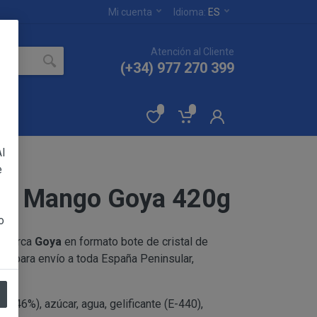
Mi cuenta
Idioma:
ES
Atención al Cliente
(+34) 977 270 399
l
e
de Mango Goya 420g
ertados en el sitio
YA PAMELA RUIZ
o
a marca
Goya
en formato bote de cristal de
 sin reservas de todas
s para envío a toda España Peninsular,
eptación de las
os productos.
 (46%), azúcar, agua, gelificante (E-440),