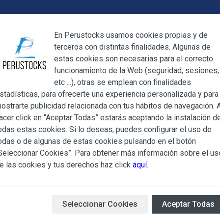
Cerrar
En Perustocks usamos cookies propias y de
terceros con distintas finalidades. Algunas de
Cerrar
estas cookies son necesarias para el correcto
funcionamiento de la Web (seguridad, sesiones,
Megamenu
Mi cuenta
Blog
etc ...), otras se emplean con finalidades
stadísticas, para ofrecerte una experiencia personalizada y para
ostrarte publicidad relacionada con tus hábitos de navegación. A
Mermelada de Mango Goya 420g
acer click en “Aceptar Todas” estarás aceptando la instalación d
odas estas cookies. Si lo deseas, puedes configurar el uso de
Mermelada 
ndiciones Generales regulan la adquisición de los productos of
odas o de algunas de estas cookies pulsando en el botón
ocks.es, del que es titular ALBERT SALA CIGÜELA y CINTH
Seleccionar Cookies”. Para obtener más información sobre el us
adelante, PERUSTOCKS).
e las cookies y tus derechos haz click
aquí
.
Mermelada de Mango
de l
e cualesquiera de los productos conlleva la aceptación plena y
420g disponible en Perustock
s Condiciones Generales que se indican, sin perjuicio de la ac
Baleares y Unión Europea.
iculares que pudieran ser de aplicación al adquirir determinad
Seleccionar Cookies
Aceptar Todas
Ingredientes:
pulpa de mango