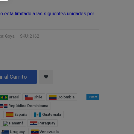
 tanto, es
 de cualquiera de los
o está limitado a las siguientes unidades por
CO), atender a sus
formativo
a: Goya
SKU: 2162
imo del responsable.
usuarios web/
 de la Sociedad de la
“clientes”, únicamente
 y necesarias para la
exista una obligación
r al Carrito
22G) y CINTHYA
s derechos, indicados
Brasil
Chile
Colombia
Tweet
RAGONA (ESPAÑA).
ción del responsable
República Dominicana
España
Guatemala
Panamá
Paraguay
AÑA).
Uruguay
Venezuela