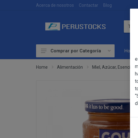
DEVOLUCIONES
Acerca de nosotros
Contactar
Blog
Home
Comprar por Categoría
OBJETO
e
Accesorios
m
Home
Alimentación
Miel, Azúcar, Esencias
h
Alimentación
OBJETO
t
Las presentes Co
Artesanía
t
web www.perust
“
Bebidas
YACARINE (en 
d
Información
Otros
La adquisición d
Básica
y cada una de la
sobre
Productos Frescos
Condiciones Part
Protección
Superalimentos
de Datos