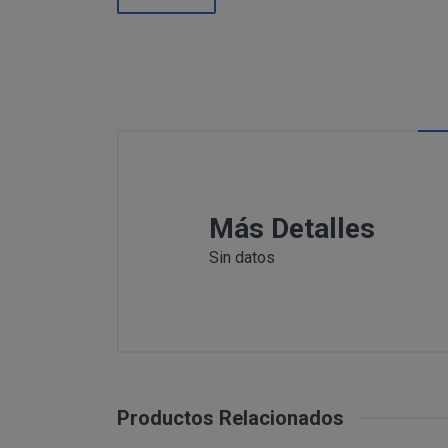
Información
Puede c
Para comunicars
adicional:
final d
detallamos a co
Tfno: 977
Sábado: Ma
MODIFICACION O A
COMUNICACI
Email: inf
Dirección 
postal se 
Todas las notif
Tfno: 977 27039
Más Detalles
DESISTIMIENTO DE
eficaces, a todo
Sábado: Mañana 
anteriormente.
Sin datos
Email: info@per
Informació
Dirección postal
tratamiento de sus 
encuentra la tie
PRODUCTOS
Los productos of
Suministro de b
en pantalla.
Productos Relacionados
Productos que p
Suministro de pr