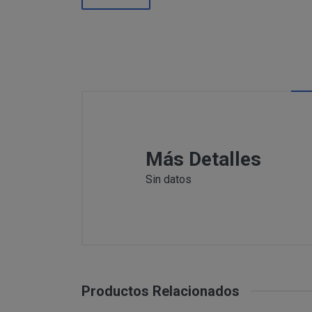
Información
Puede c
Para comunicars
adicional:
final d
detallamos a co
Tfno: 977
Sábado: Ma
MODIFICACION O A
COMUNICACI
Email: inf
Dirección 
postal se 
Todas las notif
Tfno: 977 27039
Más Detalles
DESISTIMIENTO DE
eficaces, a todo
Sábado: Mañana 
anteriormente.
Sin datos
Email: info@per
Informació
Dirección postal
tratamiento de sus 
encuentra la tie
PRODUCTOS
Los productos of
Suministro de b
en pantalla.
Productos Relacionados
Productos que p
Suministro de pr