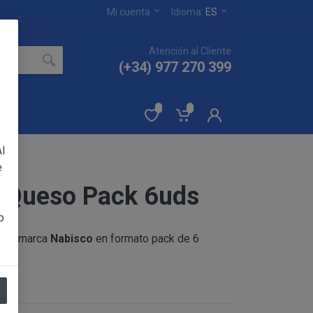
Mi cuenta
Idioma:
ES
Atención al Cliente
(+34) 977 270 399
l
e
z Queso Pack 6uds
ertados en el sitio
YA PAMELA RUIZ
o
e la marca
Nabisco
en formato pack de 6
 sin reservas de todas
eptación de las
os productos.