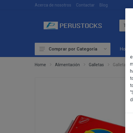
DEVOLUCIONES
Acerca de nosotros
Contactar
Blog
Home
Comprar por Categoría
OBJETO
e
Accesorios
m
Home
Alimentación
Galletas
Galletas R
h
Alimentación
OBJETO
t
Las presentes Co
Artesanía
t
web www.perust
“
Bebidas
YACARINE (en 
d
Información
Otros
La adquisición d
Básica
y cada una de la
sobre
Productos Frescos
Condiciones Part
Protección
Superalimentos
de Datos