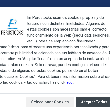
Cerrar
En Perustocks usamos cookies propias y de
terceros con distintas finalidades. Algunas de
Cerrar
estas cookies son necesarias para el correcto
funcionamiento de la Web (seguridad, sesiones,
Megamenu
Mi cuenta
Blog
etc ...), otras se emplean con finalidades
stadísticas, para ofrecerte una experiencia personalizada y para
ostrarte publicidad relacionada con tus hábitos de navegación. A
itz Queso Pack 6uds
acer click en “Aceptar Todas” estarás aceptando la instalación d
odas estas cookies. Si lo deseas, puedes configurar el uso de
Galletas Rit
ndiciones Generales regulan la adquisición de los productos of
odas o de algunas de estas cookies pulsando en el botón
ocks.es, del que es titular ALBERT SALA CIGÜELA y CINTH
Seleccionar Cookies”. Para obtener más información sobre el us
adelante, PERUSTOCKS).
e las cookies y tus derechos haz click
aquí
.
Galletas
Ritz
sabor
Queso
d
e cualesquiera de los productos conlleva la aceptación plena y
paquetitos individuales
s Condiciones Generales que se indican, sin perjuicio de la ac
Origen:
Perú
iculares que pudieran ser de aplicación al adquirir determinad
Seleccionar Cookies
Aceptar Todas