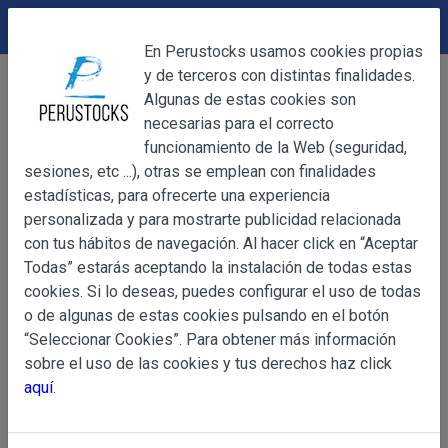
DEVOLUCIONES
Cerrar
En Perustocks usamos cookies propias
y de terceros con distintas finalidades.
Home
Alimentación
Galletas
Cerrar
Algunas de estas cookies son
Galletas Frac Clásica 45g
necesarias para el correcto
funcionamiento de la Web (seguridad,
sesiones, etc ...), otras se emplean con finalidades
OBJETO
estadísticas, para ofrecerte una experiencia
personalizada y para mostrarte publicidad relacionada
con tus hábitos de navegación. Al hacer click en “Aceptar
OBJETO
Todas” estarás aceptando la instalación de todas estas
Las presentes Condiciones Generales regulan la adquisi
cookies. Si lo deseas, puedes configurar el uso de todas
web www.perustocks.es, del que es titular ALBER
o de algunas de estas cookies pulsando en el botón
YACARINE (en adelante, PERUSTOCKS).
“Seleccionar Cookies”. Para obtener más información
Información
sobre el uso de las cookies y tus derechos haz click
La adquisición de cualesquiera de los productos conlle
Básica
aquí
.
y cada una de las Condiciones Generales que se indican
sobre
Condiciones Particulares que pudieran ser de aplicaci
Protección
de Datos