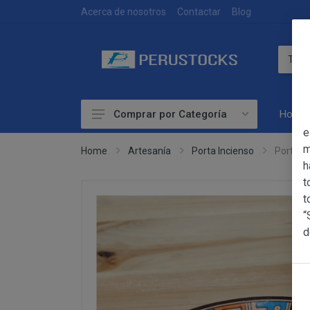
DEVOLUCIONES
Acerca de nosotros
Contactar
Blog
Home
Comprar por Categoría
OBJETO
e
Accesorios
m
Home
Artesanía
Porta Incienso
Porta I
h
Alimentación
OBJETO
t
Las presentes Co
Artesanía
t
web www.perust
“
Bebidas
YACARINE (en 
d
Información
Otros
La adquisición d
Básica
y cada una de la
sobre
Productos Frescos
Condiciones Part
Protección
Superalimentos
de Datos