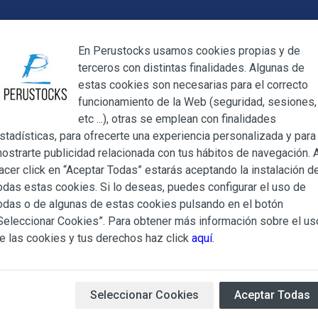
Cerrar
En Perustocks usamos cookies propias y de
terceros con distintas finalidades. Algunas de
Cerrar
estas cookies son necesarias para el correcto
funcionamiento de la Web (seguridad, sesiones,
Megamenu
Mi cuenta
Blog
etc ...), otras se emplean con finalidades
stadísticas, para ofrecerte una experiencia personalizada y para
ostrarte publicidad relacionada con tus hábitos de navegación. A
ncienso Artesanal 016
acer click en “Aceptar Todas” estarás aceptando la instalación d
odas estas cookies. Si lo deseas, puedes configurar el uso de
Porta Incien
ndiciones Generales regulan la adquisición de los productos of
odas o de algunas de estas cookies pulsando en el botón
ocks.es, del que es titular ALBERT SALA CIGÜELA y CINTH
Seleccionar Cookies”. Para obtener más información sobre el us
adelante, PERUSTOCKS).
e las cookies y tus derechos haz click
aquí
.
Inciensero andino realizado 
e cualesquiera de los productos conlleva la aceptación plena y
únicos, sirve para quemar var
s Condiciones Generales que se indican, sin perjuicio de la ac
tu ambiente.
iculares que pudieran ser de aplicación al adquirir determinad
Seleccionar Cookies
Aceptar Todas
Tamaño aproximado:
11,80 