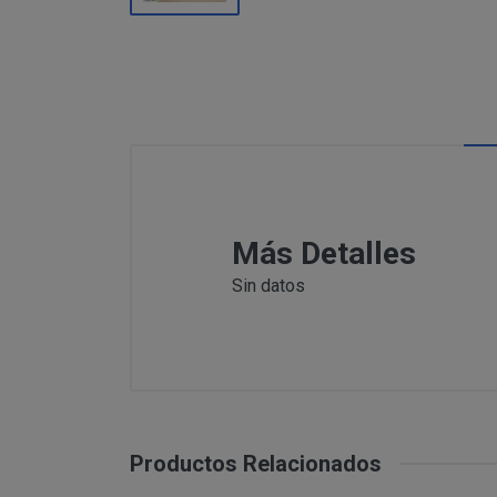
Información
Puede c
Para comunicars
adicional:
final d
detallamos a co
Tfno: 977
Sábado: Ma
MODIFICACION O A
COMUNICACI
Email: inf
Dirección 
postal se 
Todas las notif
Tfno: 977 27039
Más Detalles
DESISTIMIENTO DE
eficaces, a todo
Sábado: Mañana 
anteriormente.
Sin datos
Email: info@per
Informació
Dirección postal
tratamiento de sus 
encuentra la tie
PRODUCTOS
Los productos of
Suministro de b
en pantalla.
Productos Relacionados
Productos que p
Suministro de pr