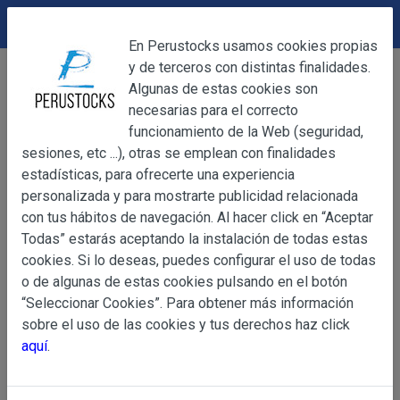
DEVOLUCIONES
Cerrar
En Perustocks usamos cookies propias
y de terceros con distintas finalidades.
Home
Productos Frescos
Vegetales
Cerrar
Algunas de estas cookies son
Platanito Manzano 500g (REFRIGERADO)
necesarias para el correcto
funcionamiento de la Web (seguridad,
sesiones, etc ...), otras se emplean con finalidades
OBJETO
estadísticas, para ofrecerte una experiencia
personalizada y para mostrarte publicidad relacionada
con tus hábitos de navegación. Al hacer click en “Aceptar
OBJETO
Todas” estarás aceptando la instalación de todas estas
Las presentes Condiciones Generales regulan la adquisi
cookies. Si lo deseas, puedes configurar el uso de todas
web www.perustocks.es, del que es titular ALBER
o de algunas de estas cookies pulsando en el botón
YACARINE (en adelante, PERUSTOCKS).
“Seleccionar Cookies”. Para obtener más información
Información
sobre el uso de las cookies y tus derechos haz click
La adquisición de cualesquiera de los productos conlle
Básica
aquí
.
y cada una de las Condiciones Generales que se indican
sobre
Condiciones Particulares que pudieran ser de aplicaci
Protección
de Datos