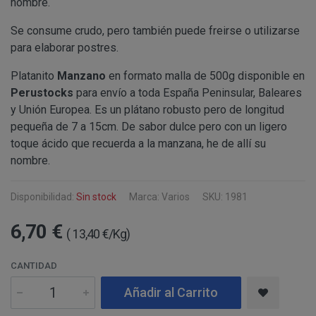
nombre.
Información
Puede consultar información adicional y detal
Para comunicarse con nosotros, ponemos a su disposic
adicional:
final de este documento.
detallamos a continuación:
Se consume crudo, pero también puede freirse o utilizarse
para elaborar postres.
Tfno: 977 270399 - HORARIOS: Lunes - Viernes:
Sábado: Mañana 10,00 a 14,00h. Tarde 17,00 a 2
Platanito
Manzano
en formato malla de 500g disponible en
MODIFICACION O ANULACION DEL PEDIDO
COMUNICACIONES
Email: info@perustocks.es.
Perustocks
para envío a toda España Peninsular, Baleares
Dirección postal: Carrer del Vent, 25 Local 1, 43
y Unión Europea. Es un plátano robusto pero de longitud
postal se encuentra la tienda presencial.
pequeña de 7 a 15cm. De sabor dulce pero con un ligero
Todas las notificaciones y comunicaciones entre lo
toque ácido que recuerda a la manzana, he de allí su
Tfno: 977 270399 - HORARIOS: Lunes - Viernes: Mañan
DESISTIMIENTO DE LA COMPRA
eficaces, a todos los efectos, cuando se realicen a tra
nombre.
Sábado: Mañana 10,00 a 14,00h. Tarde 17,00 a 21,00h
anteriormente.
Email: info@perustocks.es.
Información adicional ¿Quién 
Disponibilidad:
Sin stock
Marca: Varios
SKU: 1981
Dirección postal: Plaça Font Nova nº2, local B, 43201,
tratamiento de sus datos?
encuentra la tienda presencial..
6,70 €
( 13,40 €/Kg)
PRODUCTOS
CANTIDAD
Los productos ofertados, junto con las características
Suministro de bienes precintados que no pueden ser d
en pantalla.
Añadir al Carrito
Productos que puedan deteriorarse o caducar rápidam
Suministro de productos que tengan un término de cadu