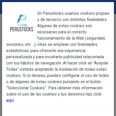
DEVOLUCIONES
Cerrar
En Perustocks usamos cookies propias
y de terceros con distintas finalidades.
Home
Productos Frescos
Vegetales
Cerrar
Algunas de estas cookies son
Guanábana Fresca (pieza sobre 1Kg REFRIGERADO)
necesarias para el correcto
funcionamiento de la Web (seguridad,
sesiones, etc ...), otras se emplean con finalidades
OBJETO
estadísticas, para ofrecerte una experiencia
personalizada y para mostrarte publicidad relacionada
con tus hábitos de navegación. Al hacer click en “Aceptar
OBJETO
Todas” estarás aceptando la instalación de todas estas
Las presentes Condiciones Generales regulan la adquisi
cookies. Si lo deseas, puedes configurar el uso de todas
web www.perustocks.es, del que es titular ALBER
o de algunas de estas cookies pulsando en el botón
YACARINE (en adelante, PERUSTOCKS).
“Seleccionar Cookies”. Para obtener más información
Información
sobre el uso de las cookies y tus derechos haz click
La adquisición de cualesquiera de los productos conlle
Básica
aquí
.
y cada una de las Condiciones Generales que se indican
sobre
Condiciones Particulares que pudieran ser de aplicaci
Protección
de Datos