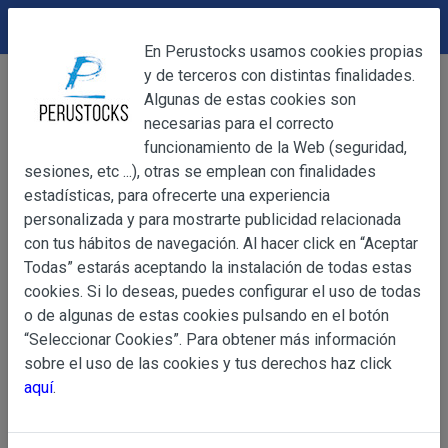
DEVOLUCIONES
Cerrar
En Perustocks usamos cookies propias
y de terceros con distintas finalidades.
Home
Bebidas
Refrescos en sobre
Cerrar
Algunas de estas cookies son
Bebida Instantánea Foster Clark Piña
necesarias para el correcto
funcionamiento de la Web (seguridad,
sesiones, etc ...), otras se emplean con finalidades
OBJETO
estadísticas, para ofrecerte una experiencia
personalizada y para mostrarte publicidad relacionada
con tus hábitos de navegación. Al hacer click en “Aceptar
OBJETO
Todas” estarás aceptando la instalación de todas estas
Las presentes Condiciones Generales regulan la adquisi
cookies. Si lo deseas, puedes configurar el uso de todas
web www.perustocks.es, del que es titular ALBER
o de algunas de estas cookies pulsando en el botón
YACARINE (en adelante, PERUSTOCKS).
“Seleccionar Cookies”. Para obtener más información
Información
sobre el uso de las cookies y tus derechos haz click
La adquisición de cualesquiera de los productos conlle
Básica
aquí
.
y cada una de las Condiciones Generales que se indican
sobre
Condiciones Particulares que pudieran ser de aplicaci
Protección
de Datos