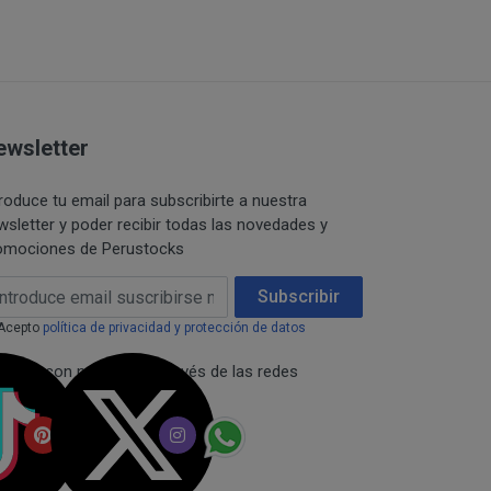
s y/o servicios que
omento, añadir
TOCKS se reserva el
ualesquiera de los
ewsletter
se mediante la
 contraseña, los
troduce tu email para subscribirte a nuestra
s productos.
wsletter y poder recibir todas las novedades y
omociones de Perustocks
stintos productos, el
a, lo cual supondrá la
ail Address
Subscribir
 en www.perustocks.es.
ensivos, de apología
Acepto
política de privacidad y protección de datos
necta con nosotros a través de las redes
rar, estropear,
ciales:
istemas físicos y
eso de otros usuarios
máticos a través de