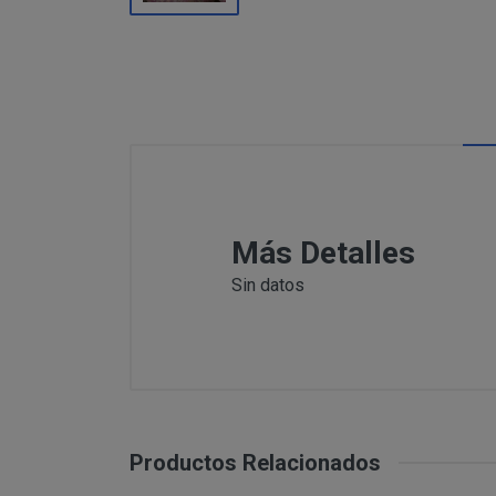
Información
Puede c
Para comunicars
adicional:
final d
detallamos a co
Tfno: 977
Sábado: Ma
MODIFICACION O A
COMUNICACI
Email: inf
Dirección 
postal se 
Todas las notif
Tfno: 977 27039
Más Detalles
DESISTIMIENTO DE
eficaces, a todo
Sábado: Mañana 
anteriormente.
Sin datos
Email: info@per
Informació
Dirección postal
tratamiento de sus 
encuentra la tie
PRODUCTOS
Los productos of
Suministro de b
en pantalla.
Productos Relacionados
Productos que p
Suministro de pr