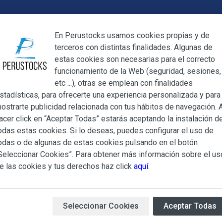
Cerrar
En Perustocks usamos cookies propias y de
terceros con distintas finalidades. Algunas de
Cerrar
estas cookies son necesarias para el correcto
funcionamiento de la Web (seguridad, sesiones,
Megamenu
Mi cuenta
Blog
etc ...), otras se emplean con finalidades
stadísticas, para ofrecerte una experiencia personalizada y para
ostrarte publicidad relacionada con tus hábitos de navegación. A
ote Morado fresco 1Kg
acer click en “Aceptar Todas” estarás aceptando la instalación d
odas estas cookies. Si lo deseas, puedes configurar el uso de
Camote Mora
ndiciones Generales regulan la adquisición de los productos of
odas o de algunas de estas cookies pulsando en el botón
ocks.es, del que es titular ALBERT SALA CIGÜELA y CINTH
Seleccionar Cookies”. Para obtener más información sobre el us
adelante, PERUSTOCKS).
e las cookies y tus derechos haz click
aquí
.
Camote morado importado d
e cualesquiera de los productos conlleva la aceptación plena y
s Condiciones Generales que se indican, sin perjuicio de la ac
Disponibilidad:
Sin stock
Marca
iculares que pudieran ser de aplicación al adquirir determinad
Seleccionar Cookies
Aceptar Todas
10,76 €
( 10,76 €/Kg)