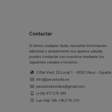
PERUSTOCKS se r
conservar en fri
se ofrecen a lo
CONDICIONES 
nuevos producto
derecho a retira
info@perustoc
productos ofreci
Contactar
Todo ello sin pe
suscripción o r
in
Si tienes cualquier duda, necesitas información
cuales le identi
adicional o símplemente nos quieres saludar,
puedes contactar con nosotros mediante los
Una vez dentro d
¿Con qué finalidad 
siguientes canales y horarios:
Usuario deberá s
lectura y acepta
C/Del Vent, 25 Local 1 - 43201 Reus - España
Difundir conteni
info
@
perustocks.es
del terrorismo o,
perustocksonline
@
gmail.com
Introducir en la 
interrumpir o ge
(+34) 977 270 399
lógicos de PERU
DISPONIBILID
Lun-Sáb 10h-14h/17h-21h
al sitio web y a
PRODUCTOS
los cuales PER