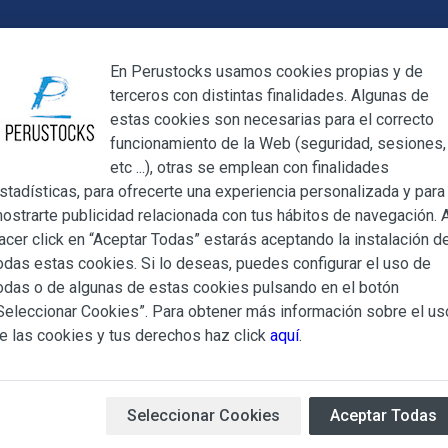
Cerrar
En Perustocks usamos cookies propias y de
terceros con distintas finalidades. Algunas de
Cerrar
estas cookies son necesarias para el correcto
funcionamiento de la Web (seguridad, sesiones,
Megamenu
Mi cuenta
Blog
etc ...), otras se emplean con finalidades
stadísticas, para ofrecerte una experiencia personalizada y para
ostrarte publicidad relacionada con tus hábitos de navegación. A
ate de Arbol / Andino fresco 400g (REFRIGERADO)
acer click en “Aceptar Todas” estarás aceptando la instalación d
odas estas cookies. Si lo deseas, puedes configurar el uso de
Tomate de Ar
ndiciones Generales regulan la adquisición de los productos of
odas o de algunas de estas cookies pulsando en el botón
ocks.es, del que es titular ALBERT SALA CIGÜELA y CINTH
Seleccionar Cookies”. Para obtener más información sobre el us
400g (REFR
adelante, PERUSTOCKS).
e las cookies y tus derechos haz click
aquí
.
e cualesquiera de los productos conlleva la aceptación plena y
El Tomate de Arbol cuyo nom
s Condiciones Generales que se indican, sin perjuicio de la ac
fruta cuyo cultivo se extiend
iculares que pudieran ser de aplicación al adquirir determinad
Seleccionar Cookies
Aceptar Todas
Bolivia y Argentina. Sus nomb