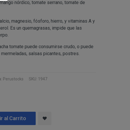
 tanto, es
 mango nórdico, tomate serrano, tomate de
 de cualquiera de los
alcio, magnesio, fósforo, hierro, y vitaminas A y
CO), atender a sus
terol. Es un quemagrasas, impide que las
formativo
rpo.
imo del responsable.
sacha tomate puede consumirse crudo, o puede
usuarios web/
, mermeladas, salsas picantes, postres.
 de la Sociedad de la
“clientes”, únicamente
 y necesarias para la
exista una obligación
22G) y CINTHYA
: Perustocks
SKU: 1947
s derechos, indicados
RAGONA (ESPAÑA).
ción del responsable
r al Carrito
AÑA).