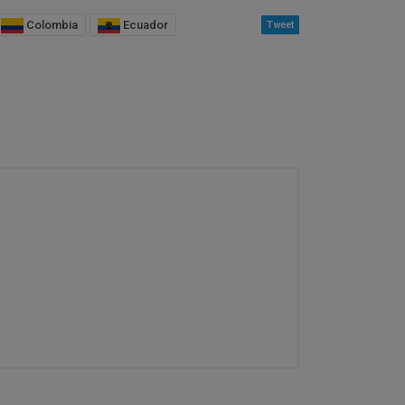
 Datos en la parte
e contacto que
Colombia
Ecuador
Tweet
Tarde 16,00 a 21,00h.
En esta dirección
 se considerarán
16,00 a 21,00h.
 los detallados
able del
sta dirección postal se
s y su precio aparecen
salud o higiene.
ías o se tengan de