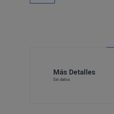
Información
Puede c
Para comunicars
adicional:
final d
detallamos a co
Tfno: 977
Sábado: Ma
MODIFICACION O A
COMUNICACI
Email: inf
Dirección 
postal se 
Todas las notif
Tfno: 977 27039
DESISTIMIENTO DE
eficaces, a todo
Sábado: Mañana 
anteriormente.
Email: info@per
Informació
Más Detalles
Dirección postal
tratamiento de sus 
encuentra la tie
Sin datos
PRODUCTOS
Los productos of
Suministro de b
en pantalla.
Productos que p
Suministro de pr