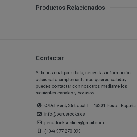
PERUSTOCKS se r
conservar en fri
Productos Relacionados
se ofrecen a lo
CONDICIONES 
nuevos producto
derecho a retira
info@perustoc
productos ofreci
Todo ello sin pe
suscripción o r
in
Contactar
cuales le identi
Una vez dentro d
Si tienes cualquier duda, necesitas información
¿Con qué finalidad 
Usuario deberá s
adicional o símplemente nos quieres saludar,
lectura y acepta
puedes contactar con nosotros mediante los
Difundir conteni
siguientes canales y horarios:
del terrorismo o,
C/Del Vent, 25 Local 1 - 43201 Reus - España
Introducir en la 
interrumpir o ge
info
@
perustocks.es
lógicos de PERU
DISPONIBILID
perustocksonline
@
gmail.com
al sitio web y a
PRODUCTOS
(+34) 977 270 399
los cuales PER