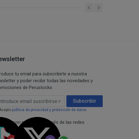
s y/o servicios que
omento, añadir
TOCKS se reserva el
ualesquiera de los
se mediante la
 contraseña, los
ewsletter
s productos.
stintos productos, el
troduce tu email para subscribirte a nuestra
a, lo cual supondrá la
wsletter y poder recibir todas las novedades y
 en www.perustocks.es.
omociones de Perustocks
ensivos, de apología
ail Address
Subscribir
rar, estropear,
Acepto
política de privacidad y protección de datos
istemas físicos y
necta con nosotros a través de las redes
eso de otros usuarios
ciales:
máticos a través de