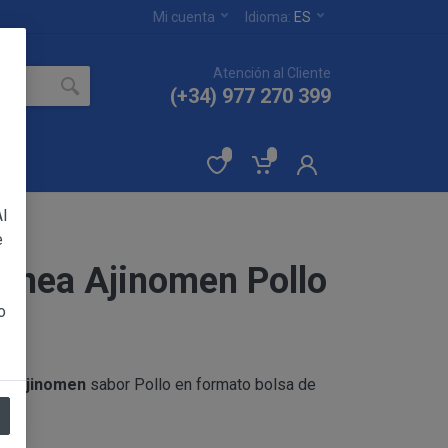
Mi cuenta
Idioma:
ES
Atención al Cliente
(+34) 977 270 399
l
e
tánea Ajinomen Pollo
ertados en el sitio
YA PAMELA RUIZ
o
 sin reservas de todas
ca
Ajinomen
sabor Pollo en formato bolsa de
eptación de las
os productos.