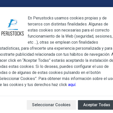
Cerrar
En Perustocks usamos cookies propias y de
terceros con distintas finalidades. Algunas de
Cerrar
estas cookies son necesarias para el correcto
funcionamiento de la Web (seguridad, sesiones,
Megamenu
Mi cuenta
Blog
etc ...), otras se emplean con finalidades
stadísticas, para ofrecerte una experiencia personalizada y para
ostrarte publicidad relacionada con tus hábitos de navegación. A
Sopa Instantánea Ajinomen Pollo 86g
acer click en “Aceptar Todas” estarás aceptando la instalación d
odas estas cookies. Si lo deseas, puedes configurar el uso de
Sopa Instan
ndiciones Generales regulan la adquisición de los productos of
odas o de algunas de estas cookies pulsando en el botón
ocks.es, del que es titular ALBERT SALA CIGÜELA y CINTH
Seleccionar Cookies”. Para obtener más información sobre el us
86g
adelante, PERUSTOCKS).
e las cookies y tus derechos haz click
aquí
.
e cualesquiera de los productos conlleva la aceptación plena y
Sopa Instantánea
de la mar
s Condiciones Generales que se indican, sin perjuicio de la ac
80g
iculares que pudieran ser de aplicación al adquirir determinad
Seleccionar Cookies
Aceptar Todas