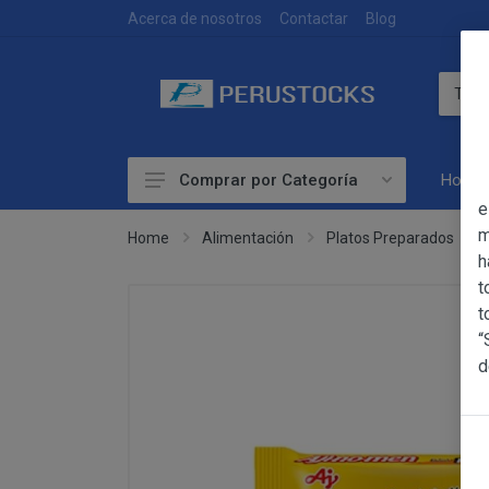
DEVOLUCIONES
Acerca de nosotros
Contactar
Blog
Home
Comprar por Categoría
OBJETO
e
Accesorios
m
Home
Alimentación
Platos Preparados
h
Alimentación
OBJETO
t
Las presentes Co
Artesanía
t
web www.perust
“
Bebidas
YACARINE (en 
d
Información
Otros
La adquisición d
Básica
y cada una de la
sobre
Productos Frescos
Condiciones Part
Protección
Superalimentos
de Datos