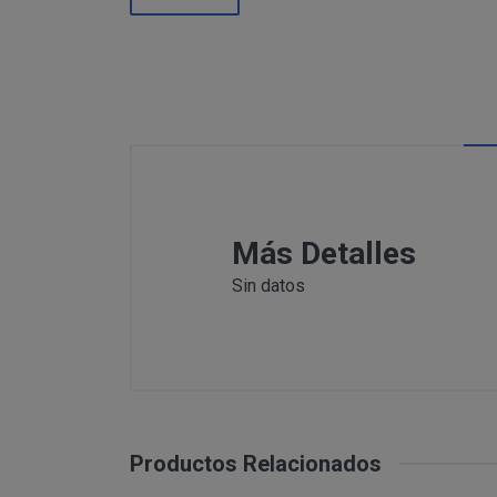
Información
Puede c
Para comunicars
adicional:
final d
detallamos a co
Tfno: 977
Sábado: Ma
MODIFICACION O A
COMUNICACI
Email: inf
Dirección 
postal se 
Todas las notif
Tfno: 977 27039
Más Detalles
DESISTIMIENTO DE
eficaces, a todo
Sábado: Mañana 
anteriormente.
Sin datos
Email: info@per
Informació
Dirección postal
tratamiento de sus 
encuentra la tie
PRODUCTOS
Los productos of
Suministro de b
en pantalla.
Productos Relacionados
Productos que p
Suministro de pr