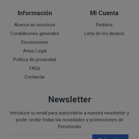
Ejecución de medidas precontractuales a petición del inter
Información
Mi Cuenta
Interés legítimo del responsable
PROCESO DE COMPRA Y/O CONTRATACIÓN
Para realizar cualquier compra en www.perustocks.es, 
Acerca de nosotros
Pedidos
edad.
Condidicones generales
Lista de los deseos
¿A qué destinatarios se comunicarán sus datos?
Además será preciso que el cliente se registre en www
Devoluciones
recogida de datos en el que se proporcione a PERUST
Aviso Legal
contratación; datos que en cualquier caso serán verac
Política de privacidad
que el cliente deberá consentir expresamente mediante 
FAQs
PERUSTOCKS.
Contactar
Los pasos a seguir para realizar la compra son:
Una vez dentro de la web, debemos registrarnos
Newsletter
requeridos a tal efecto. También nos aparece la 
newsletter. En la dirección del correo electrónic
Introduce tu email para subscribirte a nuestra newsletter y
un mensaje en dónde validamos el email.
poder recibir todas las novedades y promociones de
Accedemos a la tienda online "ENTRAR" utilizan
Perustocks
identifica..
Email Address