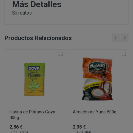
PERUSTOCKS se reserva el derecho de decidir, en cad
Más Detalles
conservar en frio y no se hubiera respetado la “cadena d
se ofrecen a los Clientes. De este modo, PERUSTOCK
Sin datos
CONDICIONES DE ACCESO Y UTILIZACIÓN
nuevos productos y/o servicios a los ofertados actu
formulario de desistimien
derecho a retirar o dejar de ofrecer, en cualquier mome
info@perustocks.es,
productos ofrecidos.
Productos Relacionados
Todo ello sin perjuicio de que la adquisición de los p
Cerrar
suscripción o registro del USUARIO, eligiendo este un
info@perustocks.es
cuales le identificarán y habilitarán personalmente par
Una vez dentro de www.perustocks.es, y para acceder a 
¿Con qué finalidad tratamos sus datos personales?
Usuario deberá seguir todas las instrucciones indicad
lectura y aceptación de todas las condiciones generale
Difundir contenidos delictivos, violentos, pornográficos
del terrorismo o, en general, contrarios a la ley o al or
Introducir en la red virus informáticos o realizar actuac
interrumpir o generar errores o daños en los documento
Harina de Plátano Goya
Almidón de Yuca 500g
400g
lógicos de PERUSTOCKS o de terceras personas; así c
DISPONIBILIDAD Y SUSTITUCIONES
al sitio web y a sus servicios mediante el consumo mas
PRODUCTOS
2,86 €
2,35 €
los cuales PERUSTOCKS presta sus servicios.
( 7,15 €/Kg)
( 4,70 €/Kg)