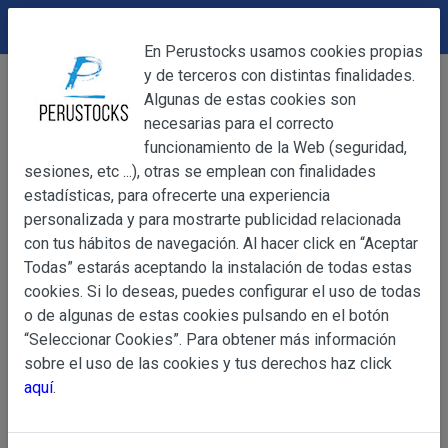
DEVOLUCIONES
Cerrar
En Perustocks usamos cookies propias
y de terceros con distintas finalidades.
Home
Accesorios
Pulseras
Cerrar
Algunas de estas cookies son
Pulsera hilo trenzado C
necesarias para el correcto
funcionamiento de la Web (seguridad,
sesiones, etc ...), otras se emplean con finalidades
OBJETO
estadísticas, para ofrecerte una experiencia
personalizada y para mostrarte publicidad relacionada
con tus hábitos de navegación. Al hacer click en “Aceptar
OBJETO
Todas” estarás aceptando la instalación de todas estas
Las presentes Condiciones Generales regulan la adquisi
cookies. Si lo deseas, puedes configurar el uso de todas
web www.perustocks.es, del que es titular ALBER
o de algunas de estas cookies pulsando en el botón
YACARINE (en adelante, PERUSTOCKS).
“Seleccionar Cookies”. Para obtener más información
Información
sobre el uso de las cookies y tus derechos haz click
La adquisición de cualesquiera de los productos conlle
Básica
aquí
.
y cada una de las Condiciones Generales que se indican
sobre
Condiciones Particulares que pudieran ser de aplicaci
Protección
de Datos