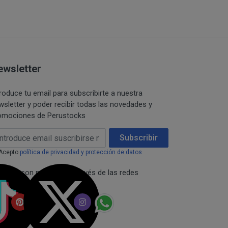
s y/o servicios que
omento, añadir
TOCKS se reserva el
ualesquiera de los
ewsletter
se mediante la
 contraseña, los
troduce tu email para subscribirte a nuestra
s productos.
wsletter y poder recibir todas las novedades y
omociones de Perustocks
stintos productos, el
a, lo cual supondrá la
ail Address
Subscribir
 en www.perustocks.es.
ensivos, de apología
Acepto
política de privacidad y protección de datos
necta con nosotros a través de las redes
rar, estropear,
ciales:
istemas físicos y
eso de otros usuarios
máticos a través de