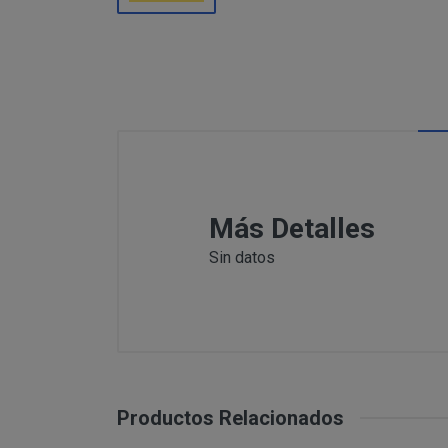
Información
Puede c
Para comunicars
adicional:
final d
detallamos a co
Tfno: 977
Sábado: Ma
MODIFICACION O A
COMUNICACI
Email: inf
Dirección 
postal se 
Todas las notif
Tfno: 977 27039
Más Detalles
DESISTIMIENTO DE
eficaces, a todo
Sábado: Mañana 
anteriormente.
Sin datos
Email: info@per
Informació
Dirección postal
tratamiento de sus 
encuentra la tie
PRODUCTOS
Los productos of
Suministro de b
en pantalla.
Productos Relacionados
Productos que p
Suministro de pr