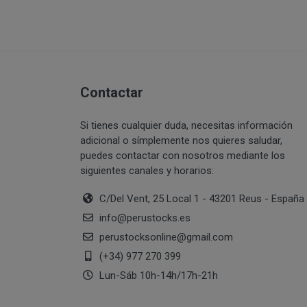
PERUSTOCKS se r
conservar en fri
se ofrecen a lo
CONDICIONES 
nuevos producto
derecho a retira
info@perustoc
productos ofreci
Contactar
Todo ello sin pe
suscripción o r
in
Si tienes cualquier duda, necesitas información
cuales le identi
adicional o símplemente nos quieres saludar,
puedes contactar con nosotros mediante los
Una vez dentro d
¿Con qué finalidad 
siguientes canales y horarios:
Usuario deberá s
lectura y acepta
C/Del Vent, 25 Local 1 - 43201 Reus - España
Difundir conteni
info
@
perustocks.es
del terrorismo o,
perustocksonline
@
gmail.com
Introducir en la 
interrumpir o ge
(+34) 977 270 399
lógicos de PERU
DISPONIBILID
Lun-Sáb 10h-14h/17h-21h
al sitio web y a
PRODUCTOS
los cuales PER