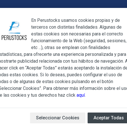
Cerrar
En Perustocks usamos cookies propias y de
terceros con distintas finalidades. Algunas de
Cerrar
estas cookies son necesarias para el correcto
funcionamiento de la Web (seguridad, sesiones,
Megamenu
Mi cuenta
Blog
etc ...), otras se emplean con finalidades
stadísticas, para ofrecerte una experiencia personalizada y para
ostrarte publicidad relacionada con tus hábitos de navegación. A
to Decorativo Sol y Luna
acer click en “Aceptar Todas” estarás aceptando la instalación d
odas estas cookies. Si lo deseas, puedes configurar el uso de
Plato Decora
ndiciones Generales regulan la adquisición de los productos of
odas o de algunas de estas cookies pulsando en el botón
ocks.es, del que es titular ALBERT SALA CIGÜELA y CINTH
Seleccionar Cookies”. Para obtener más información sobre el us
adelante, PERUSTOCKS).
e las cookies y tus derechos haz click
aquí
.
Plato decorativo artesanal, r
e cualesquiera de los productos conlleva la aceptación plena y
de cerámica.
s Condiciones Generales que se indican, sin perjuicio de la ac
Tamaño aprox:
17,50 x 17,5
iculares que pudieran ser de aplicación al adquirir determinad
Peso aprox:
305 g
Seleccionar Cookies
Aceptar Todas