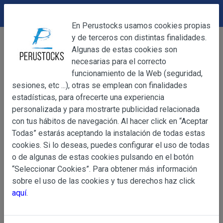
DEVOLUCIONES
Cerrar
En Perustocks usamos cookies propias
y de terceros con distintas finalidades.
Home
Bebidas
Refrescos en sobre
Cerrar
Algunas de estas cookies son
Bebida Instantánea Foster Clark Mandarina
necesarias para el correcto
funcionamiento de la Web (seguridad,
sesiones, etc ...), otras se emplean con finalidades
OBJETO
estadísticas, para ofrecerte una experiencia
personalizada y para mostrarte publicidad relacionada
con tus hábitos de navegación. Al hacer click en “Aceptar
OBJETO
Todas” estarás aceptando la instalación de todas estas
Las presentes Condiciones Generales regulan la adquisi
cookies. Si lo deseas, puedes configurar el uso de todas
web www.perustocks.es, del que es titular ALBER
o de algunas de estas cookies pulsando en el botón
YACARINE (en adelante, PERUSTOCKS).
“Seleccionar Cookies”. Para obtener más información
Información
sobre el uso de las cookies y tus derechos haz click
La adquisición de cualesquiera de los productos conlle
Básica
aquí
.
y cada una de las Condiciones Generales que se indican
sobre
Condiciones Particulares que pudieran ser de aplicaci
Protección
de Datos