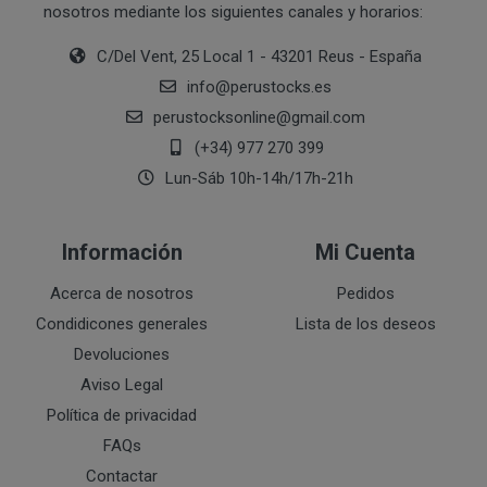
nosotros mediante los siguientes canales y horarios:
Ejecución de medidas precontractuales a petición del inter
Interés legítimo del responsable
PROCESO DE COMPRA Y/O CONTRATACIÓN
C/Del Vent, 25 Local 1 - 43201 Reus - España
Para realizar cualquier compra en www.perustocks.es, 
info
@
perustocks.es
edad.
perustocksonline
@
gmail.com
¿A qué destinatarios se comunicarán sus datos?
Además será preciso que el cliente se registre en www
(+34) 977 270 399
recogida de datos en el que se proporcione a PERUST
Lun-Sáb 10h-14h/17h-21h
contratación; datos que en cualquier caso serán verac
que el cliente deberá consentir expresamente mediante 
PERUSTOCKS.
Información
Mi Cuenta
Los pasos a seguir para realizar la compra son:
Acerca de nosotros
Pedidos
Condidicones generales
Lista de los deseos
Una vez dentro de la web, debemos registrarnos
Devoluciones
requeridos a tal efecto. También nos aparece la 
Aviso Legal
newsletter. En la dirección del correo electrónic
un mensaje en dónde validamos el email.
Política de privacidad
Accedemos a la tienda online "ENTRAR" utilizan
FAQs
identifica..
Contactar