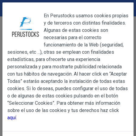
DEVOLUCIONES
Cerrar
En Perustocks usamos cookies propias
y de terceros con distintas finalidades.
Home
Artesanía
Figuras de Cerámica
Cerrar
Algunas de estas cookies son
Estatuilla Dalmata de Cerámica
necesarias para el correcto
funcionamiento de la Web (seguridad,
sesiones, etc ...), otras se emplean con finalidades
OBJETO
estadísticas, para ofrecerte una experiencia
personalizada y para mostrarte publicidad relacionada
con tus hábitos de navegación. Al hacer click en “Aceptar
OBJETO
Todas” estarás aceptando la instalación de todas estas
Las presentes Condiciones Generales regulan la adquisi
cookies. Si lo deseas, puedes configurar el uso de todas
web www.perustocks.es, del que es titular ALBER
o de algunas de estas cookies pulsando en el botón
YACARINE (en adelante, PERUSTOCKS).
“Seleccionar Cookies”. Para obtener más información
Información
sobre el uso de las cookies y tus derechos haz click
La adquisición de cualesquiera de los productos conlle
Básica
aquí
.
y cada una de las Condiciones Generales que se indican
sobre
Condiciones Particulares que pudieran ser de aplicaci
Protección
de Datos