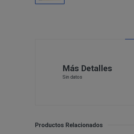
Información
Puede c
Para comunicars
adicional:
final d
detallamos a co
Tfno: 977
Sábado: Ma
MODIFICACION O A
COMUNICACI
Email: inf
Dirección 
postal se 
Todas las notif
Tfno: 977 27039
Más Detalles
DESISTIMIENTO DE
eficaces, a todo
Sábado: Mañana 
anteriormente.
Sin datos
Email: info@per
Informació
Dirección postal
tratamiento de sus 
encuentra la tie
PRODUCTOS
Los productos of
Suministro de b
en pantalla.
Productos Relacionados
Productos que p
Suministro de pr