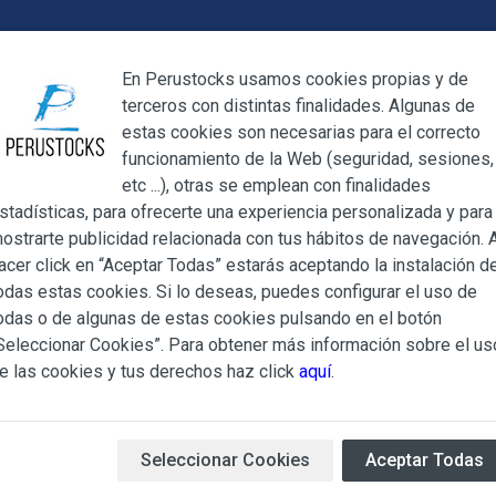
Cerrar
En Perustocks usamos cookies propias y de
terceros con distintas finalidades. Algunas de
Cerrar
estas cookies son necesarias para el correcto
funcionamiento de la Web (seguridad, sesiones,
Megamenu
Mi cuenta
Blog
etc ...), otras se emplean con finalidades
stadísticas, para ofrecerte una experiencia personalizada y para
ostrarte publicidad relacionada con tus hábitos de navegación. A
statuilla Perro Bernardo de Cerámica
acer click en “Aceptar Todas” estarás aceptando la instalación d
odas estas cookies. Si lo deseas, puedes configurar el uso de
Estatuilla P
ndiciones Generales regulan la adquisición de los productos of
odas o de algunas de estas cookies pulsando en el botón
ocks.es, del que es titular ALBERT SALA CIGÜELA y CINTH
Seleccionar Cookies”. Para obtener más información sobre el us
adelante, PERUSTOCKS).
e las cookies y tus derechos haz click
aquí
.
Pequeña estatuilla elaborada 
e cualesquiera de los productos conlleva la aceptación plena y
Tamaño aprox:
4,50 x 6,00 
s Condiciones Generales que se indican, sin perjuicio de la ac
iculares que pudieran ser de aplicación al adquirir determinad
Seleccionar Cookies
Aceptar Todas
Peso aprox:
50g