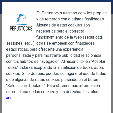
DEVOLUCIONES
Cerrar
En Perustocks usamos cookies propias
y de terceros con distintas finalidades.
Home
Productos Frescos
Cerrar
Algunas de estas cookies son
Ajíes y otros vegetales frescos
Aji amarillo fresco 200g (REFRIGERADO)
necesarias para el correcto
funcionamiento de la Web (seguridad,
sesiones, etc ...), otras se emplean con finalidades
OBJETO
estadísticas, para ofrecerte una experiencia
personalizada y para mostrarte publicidad relacionada
con tus hábitos de navegación. Al hacer click en “Aceptar
OBJETO
Todas” estarás aceptando la instalación de todas estas
Las presentes Condiciones Generales regulan la adquisi
cookies. Si lo deseas, puedes configurar el uso de todas
web www.perustocks.es, del que es titular ALBER
o de algunas de estas cookies pulsando en el botón
YACARINE (en adelante, PERUSTOCKS).
“Seleccionar Cookies”. Para obtener más información
Información
sobre el uso de las cookies y tus derechos haz click
La adquisición de cualesquiera de los productos conlle
Básica
aquí
.
y cada una de las Condiciones Generales que se indican
sobre
Condiciones Particulares que pudieran ser de aplicaci
Protección
de Datos