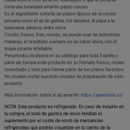
Información
Puede consultar información adicional y detal
Para comunicarse con nosotros, ponemos a su disposic
toma una tonalidad amarillo pajizo oscuro.
adicional:
final de este documento.
detallamos a continuación:
Es el ingrediente estrella de platos típicos de la cocina
peruana como el ají de gallina, los tamales, la
papa a la
Tfno: 977 270399 - HORARIOS: Lunes - Viernes:
huancaína
, adobos, entre otros.
Sábado: Mañana 10,00 a 14,00h. Tarde 17,00 a 2
MODIFICACION O ANULACION DEL PEDIDO
COMUNICACIONES
Cocido, fresco, frito, molido, se puede usar de indistintas
Email: info@perustocks.es.
maneras; el resultado siempre es un sabor único, con el
Dirección postal: Carrer del Vent, 25 Local 1, 43
toque picante infaltable.
postal se encuentra la tienda presencial.
Perustocks incorpora en su catálogo para toda España y
Todas las notificaciones y comunicaciones entre lo
Tfno: 977 270399 - HORARIOS: Lunes - Viernes: Mañan
parte de Europa este producto en su formato fresco, recién
DESISTIMIENTO DE LA COMPRA
eficaces, a todos los efectos, cuando se realicen a tra
Sábado: Mañana 10,00 a 14,00h. Tarde 17,00 a 21,00h
cosechado y listo para formar parte de tus platos favoritos.
anteriormente.
Email: info@perustocks.es.
No olviden visitar nuestras recetas de preparación de este
Información adicional ¿Quién 
Dirección postal: Plaça Font Nova nº2, local B, 43201,
producto.
tratamiento de sus datos?
encuentra la tienda presencial..
Más información sobre el ají amarillo:
https://ajiamarillo.es
PRODUCTOS
NOTA: Este producto es refrigerado. En caso de incluirlo en
Los productos ofertados, junto con las características
tu compra, el total de gastos de envío tendrán el
Suministro de bienes precintados que no pueden ser d
en pantalla.
suplemento por el coste de envío de mercancías
Productos que puedan deteriorarse o caducar rápidam
refrigeradas que podrás visualizar en tu carrito de la
Suministro de productos que tengan un término de cadu